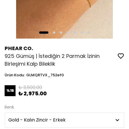
PHEAR CO.
925 Gümüş | İstediğin 2 Parmak İzinin
Birleşimi Kalp Bileklik
Ürün Kodu
:
GLMQRTVX_752ef0
₺ 3,500.00
%
15
₺ 2,975.00
Renk