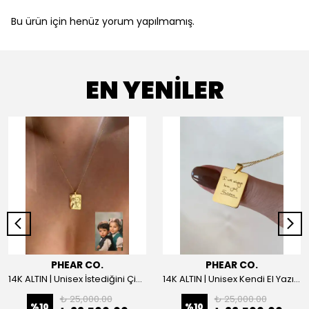
Bu ürün için henüz yorum yapılmamış.
EN YENİLER
PHEAR CO.
PHEAR CO.
14K ALTIN | Unisex İstediğini Çizdir Kolye
14K ALTIN | Unisex Kendi El Yazın ile İstediğini Yazdır Plaka Kolye
₺ 25,000.00
₺ 25,000.00
%
10
%
10