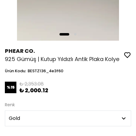
PHEAR CO.
925 Gümüş | Kutup Yıldızlı Antik Plaka Kolye
Ürün Kodu
:
BESTZ136_4e3f60
₺ 2,353.08
%
15
₺ 2,000.12
Renk