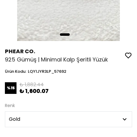
PHEAR CO.
925 Gümüş | Minimal Kalp Şeritli Yüzük
Ürün Kodu
:
LQY1JYR3LP_57692
₺ 1,882.44
%
15
₺ 1,600.07
Renk