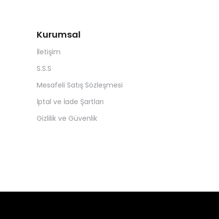
Kurumsal
İletişim
S.S.S
Mesafeli Satış Sözleşmesi
İptal ve İade Şartları
Gizlilik ve Güvenlik