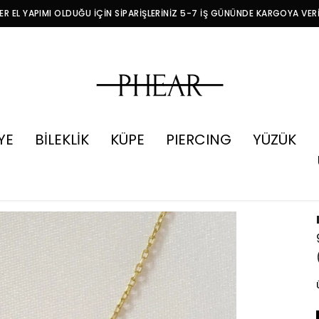
R EL YAPIMI OLDUĞU İÇİN SİPARİŞLERİNİZ 5-7 İŞ GÜNÜNDE KARGOYA VER
YE
BİLEKLİK
KÜPE
PIERCING
YÜZÜK