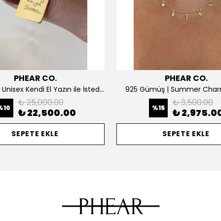
PHEAR CO.
PHEAR CO.
14K ALTIN | Unisex Kendi El Yazın ile İstediğini Yazdır Plaka Kolye
925 Gümüş | Summer Char
₺ 25,000.00
₺ 3,500.00
%
10
%
15
₺ 22,500.00
₺ 2,975.0
SEPETE EKLE
SEPETE EKLE