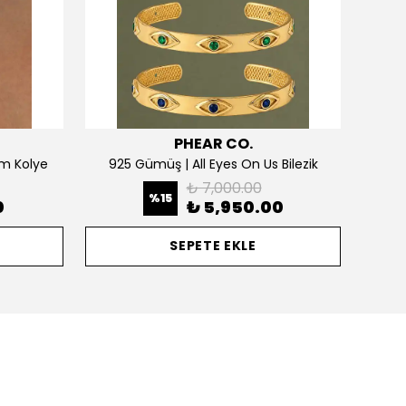
PHEAR CO.
m Kolye
925 Gümüş | All Eyes On Us Bilezik
₺ 7,000.00
%
15
0
₺ 5,950.00
SEPETE EKLE