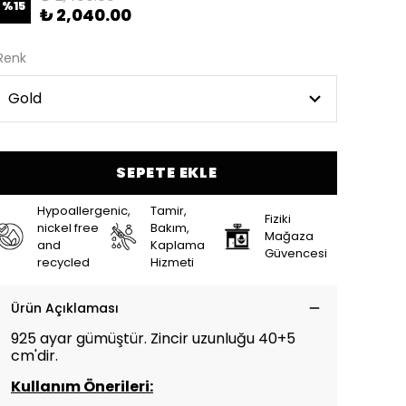
%
15
₺ 2,040.00
Renk
SEPETE EKLE
Hypoallergenic,
Tamir,
Fiziki
nickel free
Bakım,
Mağaza
and
Kaplama
Güvencesi
recycled
Hizmeti
Ürün Açıklaması
925 ayar gümüştür. Zincir uzunluğu 40+5
cm'dir.
Kullanım Önerileri: