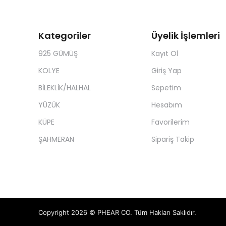
Kategoriler
Üyelik İşlemleri
925 GÜMÜŞ
Kayıt Ol
KOLYE
Giriş Yap
BİLEKLİK/HALHAL
Sepetim
YÜZÜK
Hesabım
KÜPE
Favorilerim
ŞAHMERAN
Sipariş Takip
Copyright 2026 © PHEAR CO. Tüm Hakları Saklıdır.