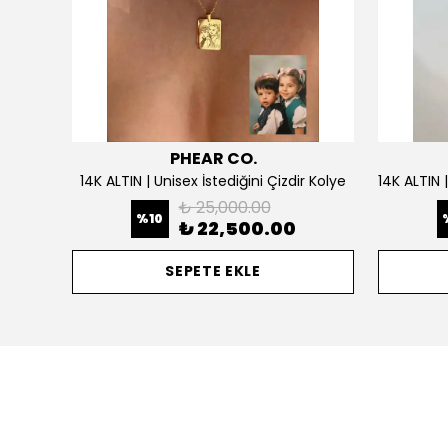
PHEAR CO.
925 Gümüş | Doğum Ayı Taşlı Çiçek Kolye
14K ALTIN | Unisex İstediğini Çizdir Kolye
₺ 25,000.00
%
10
₺ 22,500.00
SEPETE EKLE