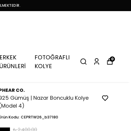
İLMEKTEDİR.
ERKEK
FOTOĞRAFLI
0
ÜRÜNLERİ
KOLYE
PHEAR CO.
925 Gümüş | Nazar Boncuklu Kolye
(Model 4)
Ürün Kodu
:
CEPRTW26_b37180
₺ 2,400.00