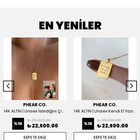
EN YENİLER
PHEAR CO.
PHEAR CO.
14K ALTIN | Unisex İstediğini Çizdir Kolye
14K ALTIN | Unisex Kendi El Yazın ile İstediğini Yazdır Plaka Kolye
₺ 25,000.00
₺ 25,000.00
%
10
%
10
₺ 22,500.00
₺ 22,500.00
SEPETE EKLE
SEPETE EKLE