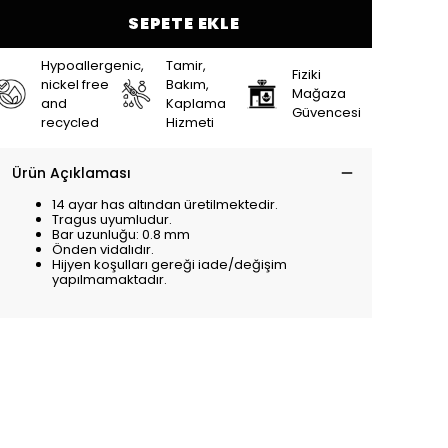
SEPETE EKLE
Hypoallergenic,
Tamir,
Fiziki
nickel free
Bakım,
Mağaza
and
Kaplama
Güvencesi
recycled
Hizmeti
Ürün Açıklaması
14 ayar has altından üretilmektedir.
Tragus uyumludur.
Bar uzunluğu: 0.8 mm
Önden vidalıdır.
Hijyen koşulları gereği iade/değişim
yapılmamaktadır.