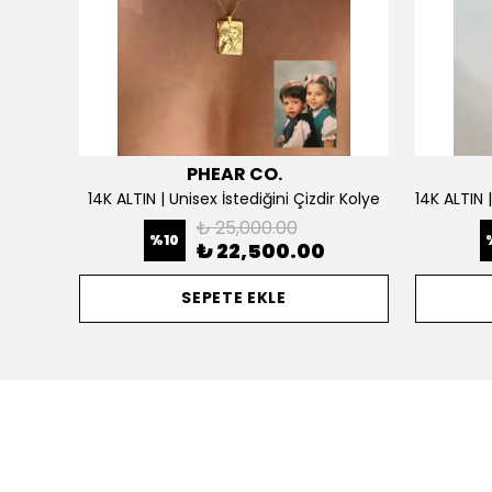
PHEAR CO.
925 Gümüş | Doğum Ayı Taşlı Çiçek Kolye
14K ALTIN | Unisex İstediğini Çizdir Kolye
₺ 25,000.00
%
10
₺ 22,500.00
SEPETE EKLE