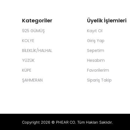
Kategoriler
Üyelik İşlemleri
925 GÜMÜŞ
Kayıt Ol
KOLYE
Giriş Yap
BİLEKLİK/HALHAL
Sepetim
YÜZÜK
Hesabım
KÜPE
Favorilerim
ŞAHMERAN
Sipariş Takip
Copyright 2026 © PHEAR CO. Tüm Hakları Saklıdır.