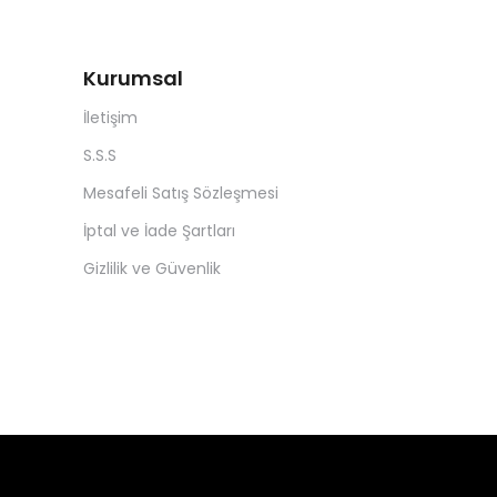
Kurumsal
İletişim
S.S.S
Mesafeli Satış Sözleşmesi
İptal ve İade Şartları
Gizlilik ve Güvenlik