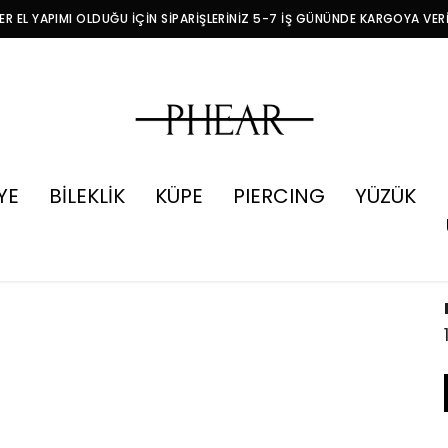
R EL YAPIMI OLDUĞU İÇİN SİPARİŞLERİNİZ 5-7 İŞ GÜNÜNDE KARGOYA VER
YE
BİLEKLİK
KÜPE
PIERCING
YÜZÜK