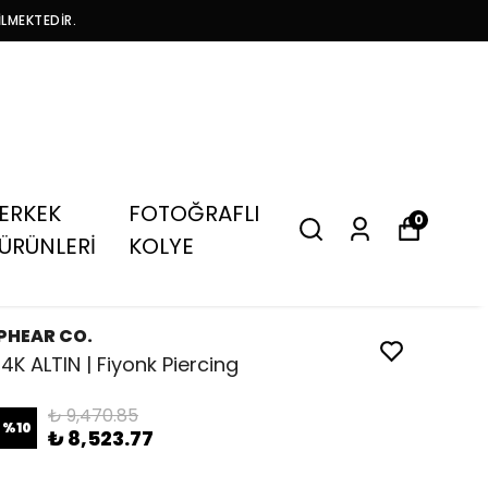
İLMEKTEDİR.
ERKEK
FOTOĞRAFLI
0
ÜRÜNLERİ
KOLYE
PHEAR CO.
14K ALTIN | Fiyonk Piercing
₺ 9,470.85
%
10
₺ 8,523.77