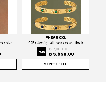
PHEAR CO.
m Kolye
925 Gümüş | All Eyes On Us Bilezik
₺ 7,000.00
%
15
0
₺ 5,950.00
SEPETE EKLE