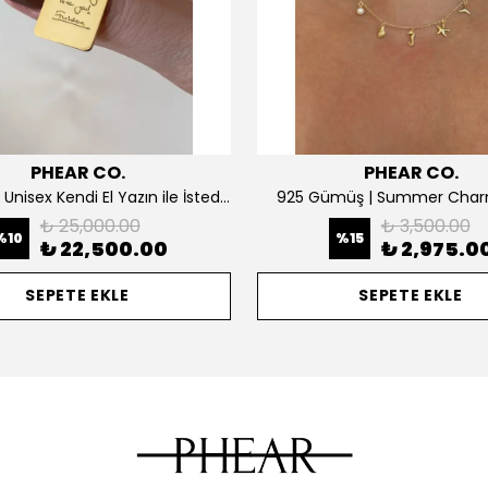
PHEAR CO.
PHEAR CO.
14K ALTIN | Unisex Kendi El Yazın ile İstediğini Yazdır Plaka Kolye
925 Gümüş | Summer Char
₺ 25,000.00
₺ 3,500.00
%
10
%
15
₺ 22,500.00
₺ 2,975.0
SEPETE EKLE
SEPETE EKLE