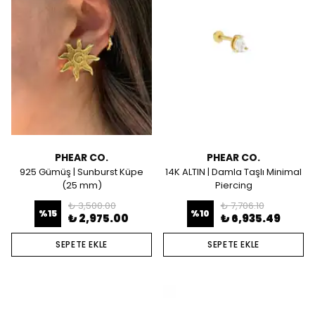
PHEAR CO.
PHEAR CO.
925 Gümüş | Sunburst Küpe
14K ALTIN | Damla Taşlı Minimal
(25 mm)
Piercing
₺ 3,500.00
₺ 7,706.10
%
15
%
10
₺ 2,975.00
₺ 6,935.49
SEPETE EKLE
SEPETE EKLE