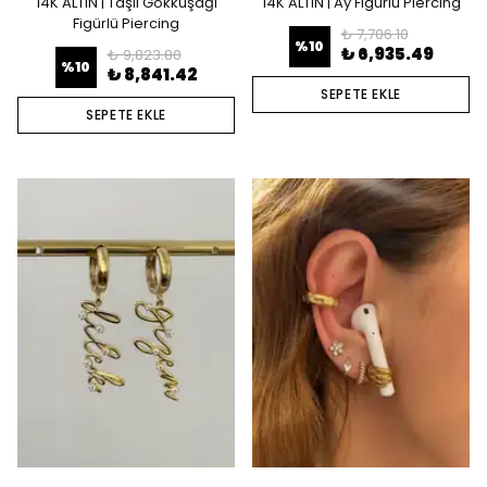
14K ALTIN | Taşlı Gökkuşağı
14K ALTIN | Ay Figürlü Piercing
Figürlü Piercing
₺ 7,706.10
%
10
₺ 6,935.49
₺ 9,823.80
%
10
₺ 8,841.42
SEPETE EKLE
SEPETE EKLE