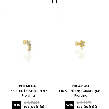
PHEAR CO.
PHEAR CO.
14K ALTIN | Kuyruklu Yıldız
14K ALTIN | Taşlı Çiçek Figürlü
Piercing
Piercing
₺ 8,412.00
₺ 8,176.70
%
10
%
10
₺ 7,570.80
₺ 7,359.03