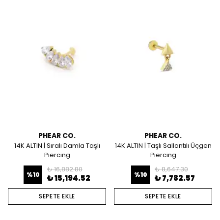
PHEAR CO.
PHEAR CO.
14K ALTIN | Sıralı Damla Taşlı
14K ALTIN | Taşlı Sallantılı Üçgen
Piercing
Piercing
₺ 16,882.80
₺ 8,647.30
%
10
%
10
₺ 15,194.52
₺ 7,782.57
SEPETE EKLE
SEPETE EKLE