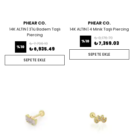
PHEAR CO.
PHEAR CO.
14K ALTIN | 3'lü Badem Taşlı
14K ALTIN | 4 Minik Taşlı Piercing
Piercing
₺ 8,176.70
%
10
₺ 7,359.03
₺ 7,706.10
%
10
₺ 6,935.49
SEPETE EKLE
SEPETE EKLE