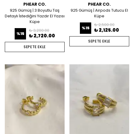
PHEAR CO.
PHEAR CO.
925 Gümüş | 3 Boyutlu Taş
925 Gümüş | Airpods Tutucu El
Detaylı İstediğini Yazdır El Yazısı
Küpe
Küpe
₺ 2,500.00
%
15
₺ 2,125.00
₺ 3,200.00
%
15
₺ 2,720.00
SEPETE EKLE
SEPETE EKLE