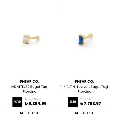
PHEAR CO.
PHEAR CO.
14K ALTIN | 2 Baget Taşlı
14K ALTIN | Lacivert Baget Taşlı
Piercing
Piercing
₺ 10,294.40
₺ 8,647.30
%
10
%
10
₺ 9,264.96
₺ 7,782.57
SEPETE EKLE
SEPETE EKLE