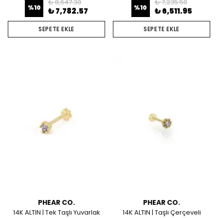
₺ 8,647.30
₺ 7,235.50
%
10
%
10
₺ 7,782.57
₺ 6,511.95
SEPETE EKLE
SEPETE EKLE
PHEAR CO.
PHEAR CO.
14K ALTIN | Tek Taşlı Yuvarlak
14K ALTIN | Taşlı Çerçeveli