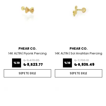
PHEAR CO.
PHEAR CO.
14K ALTIN | Fiyonk Piercing
14K ALTIN | Sol Anahtarı Piercing
₺ 9,470.85
₺ 7,706.10
%
10
%
10
₺ 8,523.77
₺ 6,935.49
SEPETE EKLE
SEPETE EKLE