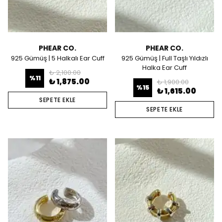
PHEAR CO.
PHEAR CO.
925 Gümüş | 5 Halkalı Ear Cuff
925 Gümüş | Full Taşlı Yıldızlı
Halka Ear Cuff
₺ 2,100.00
%
11
₺ 1,875.00
₺ 1,900.00
%
15
₺ 1,615.00
SEPETE EKLE
SEPETE EKLE