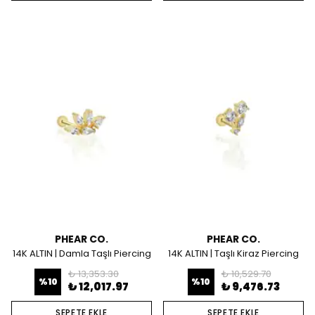
PHEAR CO.
PHEAR CO.
14K ALTIN | Damla Taşlı Piercing
14K ALTIN | Taşlı Kiraz Piercing
₺ 13,353.30
₺ 10,529.70
%
10
%
10
₺ 12,017.97
₺ 9,476.73
SEPETE EKLE
SEPETE EKLE