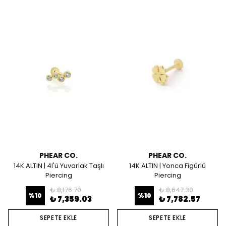
PHEAR CO.
PHEAR CO.
14K ALTIN | 4l'ü Yuvarlak Taşlı
14K ALTIN | Yonca Figürlü
Piercing
Piercing
₺ 8,176.70
₺ 8,647.30
%
10
%
10
₺ 7,359.03
₺ 7,782.57
SEPETE EKLE
SEPETE EKLE