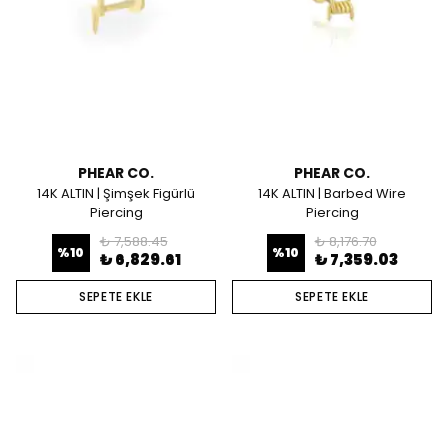
PHEAR CO.
PHEAR CO.
14K ALTIN | Şimşek Figürlü
14K ALTIN | Barbed Wire
Piercing
Piercing
₺ 7,588.45
₺ 8,176.70
%
10
%
10
₺ 6,829.61
₺ 7,359.03
SEPETE EKLE
SEPETE EKLE