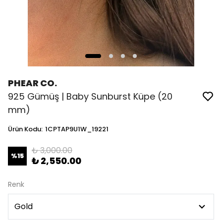
PHEAR CO.
925 Gümüş | Baby Sunburst Küpe (20
mm)
Ürün Kodu
:
1CPTAP9U1W_19221
₺ 3,000.00
%
15
₺ 2,550.00
Renk