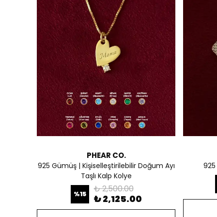
PHEAR CO.
925 Gümüş | Kişiselleştirilebilir Doğum Ayı
925
Taşlı Kalp Kolye
₺ 2,500.00
%
15
₺ 2,125.00