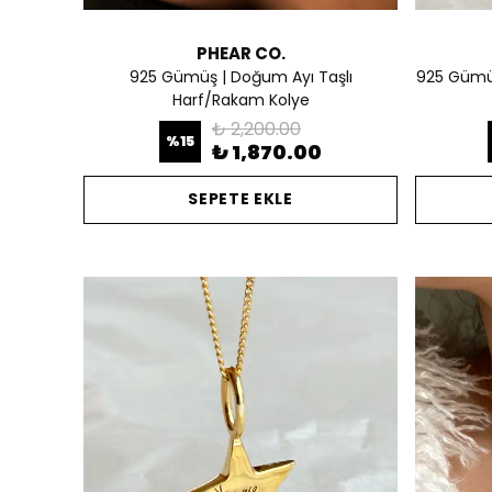
PHEAR CO.
925 Gümüş | Doğum Ayı Taşlı
925 Gümüş 
Harf/Rakam Kolye
₺ 2,200.00
%
15
₺ 1,870.00
SEPETE EKLE