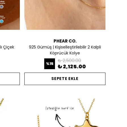
PHEAR CO.
ı Çiçek
925 Gümüş | Kişiselleştirilebilir 2 Kalpli
Köprücük Kolye
₺ 2,500.00
%
15
0
₺ 2,125.00
SEPETE EKLE