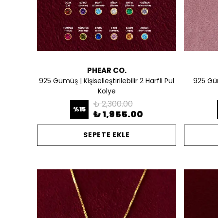
PHEAR CO.
925 Gümüş | Kişiselleştirilebilir 2 Harfli Pul
925 Güm
Kolye
₺ 2,300.00
%
15
₺ 1,955.00
SEPETE EKLE