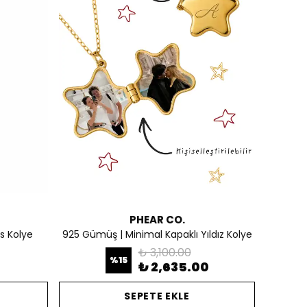
PHEAR CO.
s Kolye
925 Gümüş | Minimal Kapaklı Yıldız Kolye
₺ 3,100.00
%
15
0
₺ 2,635.00
SEPETE EKLE