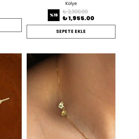
Kolye
0
₺ 2,300.00
%
15
₺ 1,955.00
SEPETE EKLE