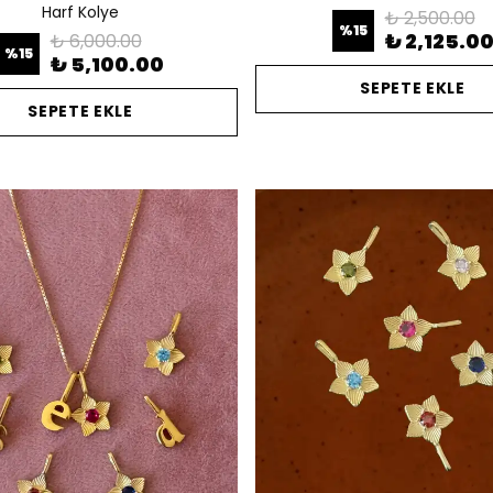
Harf Kolye
₺ 2,500.00
%
15
₺ 2,125.0
₺ 6,000.00
%
15
₺ 5,100.00
SEPETE EKLE
SEPETE EKLE