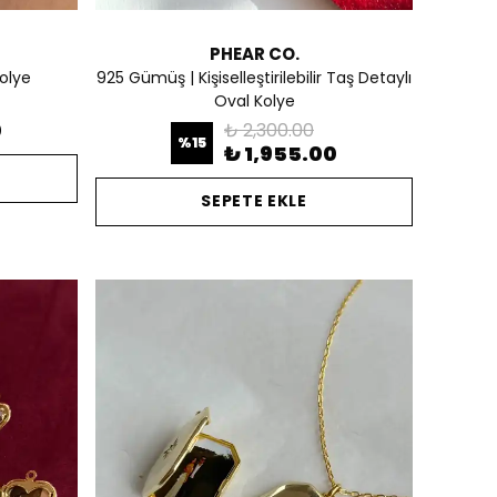
PHEAR CO.
olye
925 Gümüş | Kişiselleştirilebilir Taş Detaylı
Oval Kolye
0
₺ 2,300.00
%
15
₺ 1,955.00
SEPETE EKLE