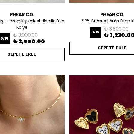
PHEAR CO.
PHEAR CO.
| Unisex Kişiselleştirilebilir Kalp
925 Gümüş | Aura Drop K
Kolye
₺ 3,800.00
%
15
₺ 3,230.0
₺ 3,000.00
%
15
₺ 2,550.00
SEPETE EKLE
SEPETE EKLE