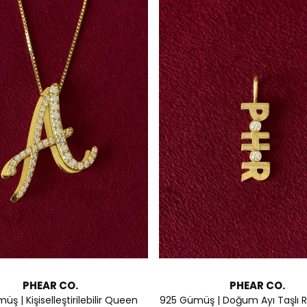
PHEAR CO.
PHEAR CO.
ş | Kişiselleştirilebilir Queen
925 Gümüş | Doğum Ayı Taşlı R