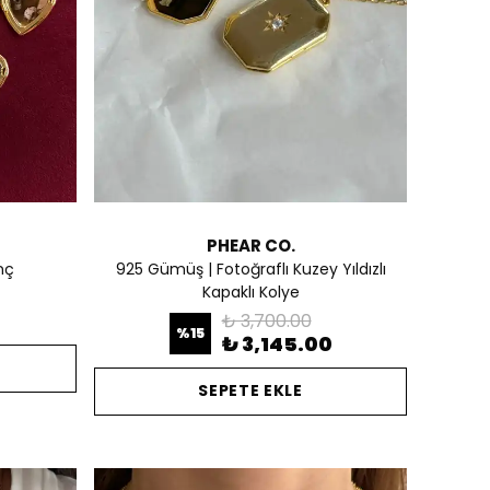
PHEAR CO.
nç
925 Gümüş | Fotoğraflı Kuzey Yıldızlı
Kapaklı Kolye
₺ 3,700.00
%
15
₺ 3,145.00
SEPETE EKLE