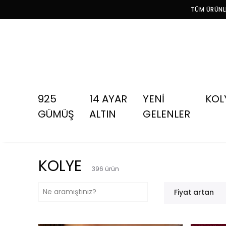
TÜM ÜRÜNLE
925
14 AYAR
YENİ
KOL
GÜMÜŞ
ALTIN
GELENLER
KOLYE
396
ürün
Fiyat artan