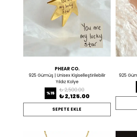
PHEAR CO.
925 Gümüş | Unisex Kişiselleştirilebilir
925 Gümü
Yıldız Kolye
₺ 2,500.00
%
15
₺ 2,125.00
SEPETE EKLE