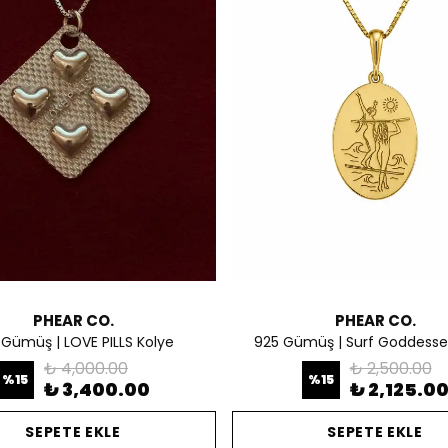
PHEAR CO.
PHEAR CO.
 Gümüş | LOVE PILLS Kolye
925 Gümüş | Surf Goddesse
₺ 4,000.00
₺ 2,500.00
%
15
%
15
₺ 3,400.00
₺ 2,125.0
SEPETE EKLE
SEPETE EKLE