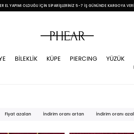
R EL YAPIMI OLDUĞU İÇİN SİPARİŞLERİNİZ 5-7 İŞ GÜNÜNDE KARGOYA VER
YE
BİLEKLİK
KÜPE
PIERCING
YÜZÜK
Fiyat azalan
İndirim oranı artan
İndirim oranı aza