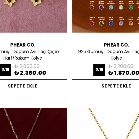
PHEAR CO.
PHEAR CO.
üş | Doğum Ayı Taşı Çiçekli
925 Gümüş | Doğum Ayı Taşl
Harf/Rakam Kolye
Kolye
₺ 2,800.00
₺ 2,200.00
%
15
%
15
₺ 2,380.00
₺ 1,870.0
SEPETE EKLE
SEPETE EKLE