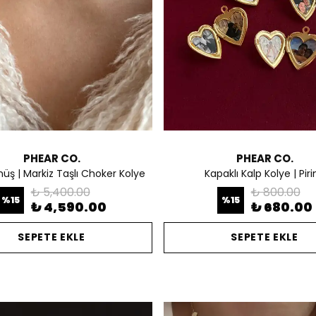
PHEAR CO.
PHEAR CO.
ş | Markiz Taşlı Choker Kolye
Kapaklı Kalp Kolye | Piri
₺ 5,400.00
₺ 800.00
%
15
%
15
₺ 4,590.00
₺ 680.00
SEPETE EKLE
SEPETE EKLE