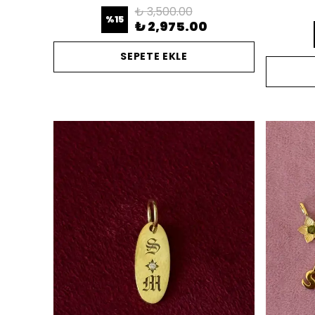
₺ 3,500.00
%
15
₺ 2,975.00
SEPETE EKLE