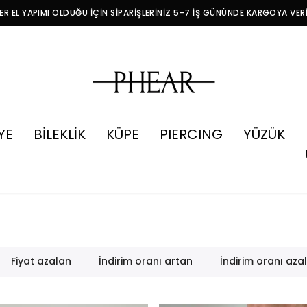
R EL YAPIMI OLDUĞU İÇİN SİPARİŞLERİNİZ 5-7 İŞ GÜNÜNDE KARGOYA VER
YE
BİLEKLİK
KÜPE
PIERCING
YÜZÜK
Fiyat azalan
İndirim oranı artan
İndirim oranı aza