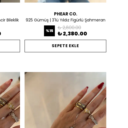
PHEAR CO.
r Bileklik
925 Gümüş | 3'lü Yıldız Figürlü Şahmeran
₺ 2,800.00
%
15
0
₺ 2,380.00
SEPETE EKLE