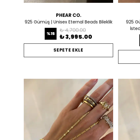
PHEAR CO.
925 Gümüş | Unisex Eternal Beads Bileklik
925 Gü
İsted
₺ 4,700.00
%
15
₺ 3,995.00
SEPETE EKLE