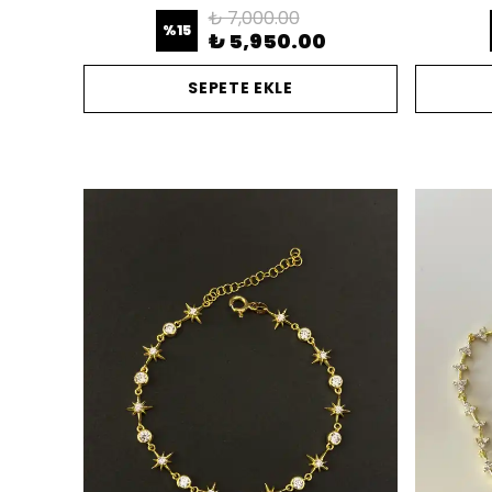
₺ 7,000.00
%
15
₺ 5,950.00
SEPETE EKLE