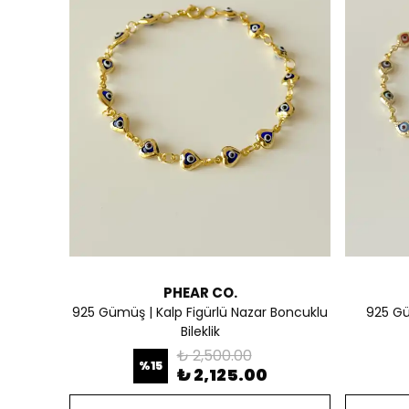
PHEAR CO.
925 Gümüş | Kalp Figürlü Nazar Boncuklu
925 Gü
Bileklik
₺ 2,500.00
%
15
₺ 2,125.00