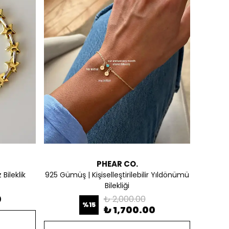
PHEAR CO.
Bileklik
925 Gümüş | Kişiselleştirilebilir Yıldönümü
Bilekliği
0
₺ 2,000.00
%
15
₺ 1,700.00