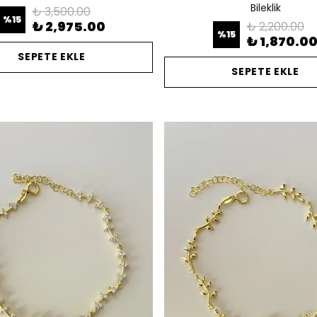
Bileklik
₺ 3,500.00
%
15
₺ 2,975.00
₺ 2,200.00
%
15
₺ 1,870.0
SEPETE EKLE
SEPETE EKLE