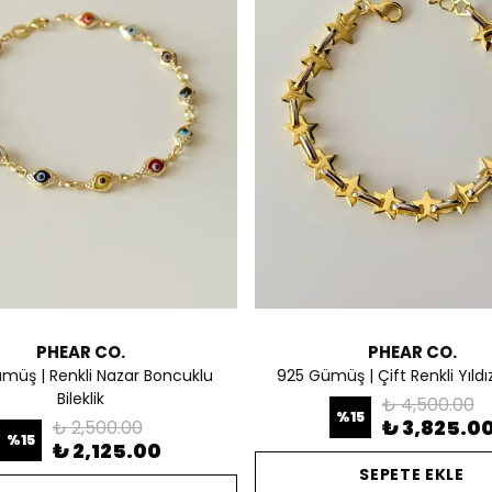
PHEAR CO.
PHEAR CO.
müş | Renkli Nazar Boncuklu
925 Gümüş | Çift Renkli Yıldız 
Bileklik
₺ 4,500.00
%
15
₺ 3,825.0
₺ 2,500.00
%
15
₺ 2,125.00
SEPETE EKLE