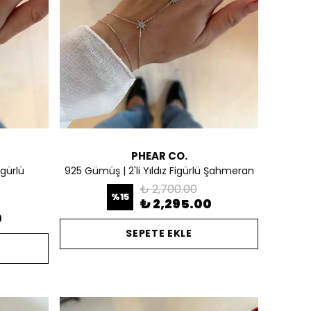
PHEAR CO.
gürlü
925 Gümüş | 2'li Yıldız Figürlü Şahmeran
₺ 2,700.00
%
15
₺ 2,295.00
0
SEPETE EKLE