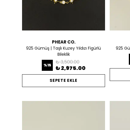
PHEAR CO.
925 Gümüş | Taşlı Kuzey Yıldızı Figürlü
925 Güm
Bileklik
₺ 3,500.00
%
15
₺ 2,975.00
SEPETE EKLE