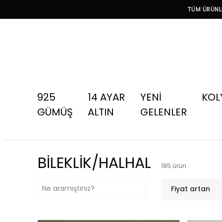
TÜM ÜRÜNLE
925
14 AYAR
YENİ
KOL
GÜMÜŞ
ALTIN
GELENLER
BİLEKLİK/HALHAL
185
ürün
Fiyat artan