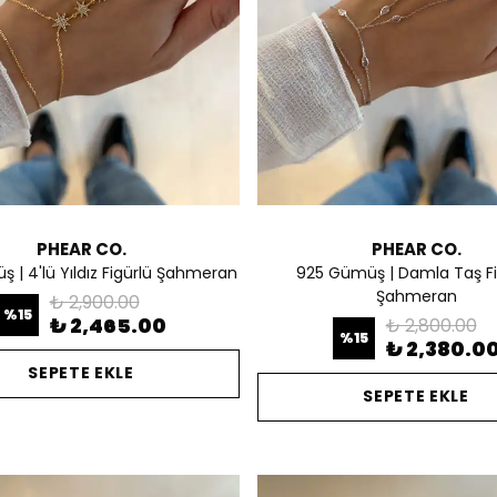
PHEAR CO.
PHEAR CO.
 | 4'lü Yıldız Figürlü Şahmeran
925 Gümüş | Damla Taş Fi
Şahmeran
₺ 2,900.00
%
15
₺ 2,465.00
₺ 2,800.00
%
15
₺ 2,380.0
SEPETE EKLE
SEPETE EKLE