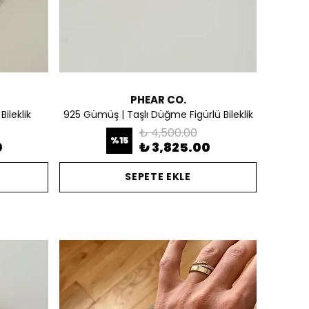
PHEAR CO.
ileklik
925 Gümüş | Taşlı Düğme Figürlü Bileklik
₺ 4,500.00
%
15
0
₺ 3,825.00
SEPETE EKLE