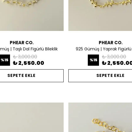
PHEAR CO.
PHEAR CO.
üş | Taşlı Dal Figürlü Bileklik
925 Gümüş | Yaprak Figürlü B
₺ 3,000.00
₺ 3,000.00
%
15
%
15
₺ 2,550.00
₺ 2,550.0
SEPETE EKLE
SEPETE EKLE