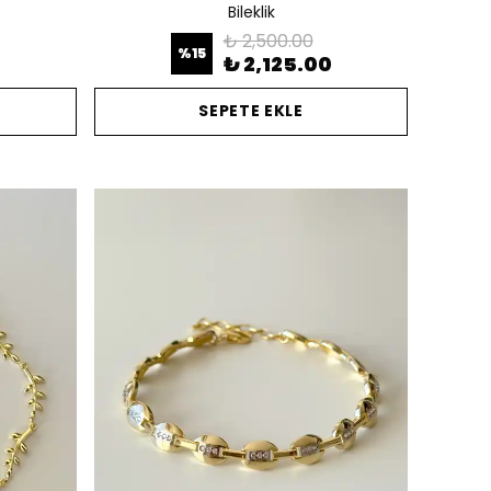
Bileklik
₺ 2,500.00
%
15
0
₺ 2,125.00
SEPETE EKLE