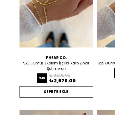
PHEAR CO.
925 Gümüş | Kalem İşçilikli Kalın Zincir
925 Gümüş
Şahmeran
₺ 3,500.00
%
15
₺ 2,975.00
SEPETE EKLE