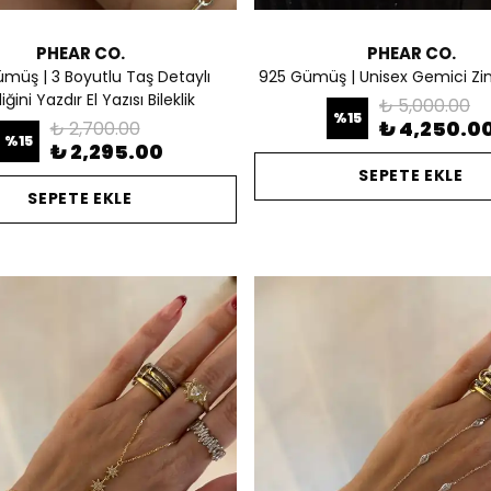
PHEAR CO.
PHEAR CO.
müş | 3 Boyutlu Taş Detaylı
925 Gümüş | Unisex Gemici Zinci
iğini Yazdır El Yazısı Bileklik
₺ 5,000.00
%
15
₺ 4,250.0
₺ 2,700.00
%
15
₺ 2,295.00
SEPETE EKLE
SEPETE EKLE