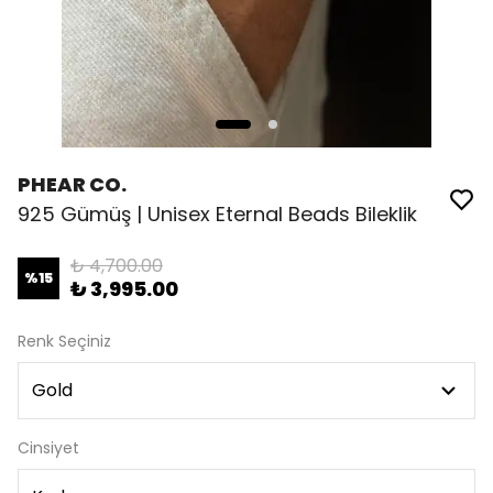
PHEAR CO.
925 Gümüş | Unisex Eternal Beads Bileklik
₺ 4,700.00
%
15
₺ 3,995.00
Renk Seçiniz
Cinsiyet