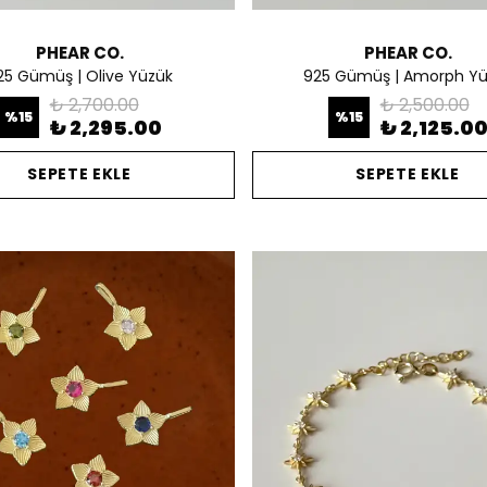
PHEAR CO.
PHEAR CO.
25 Gümüş | Olive Yüzük
925 Gümüş | Amorph Yü
₺ 2,700.00
₺ 2,500.00
%
15
%
15
₺ 2,295.00
₺ 2,125.0
SEPETE EKLE
SEPETE EKLE