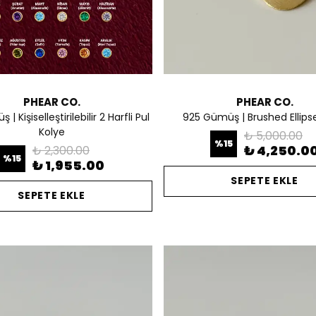
PHEAR CO.
PHEAR CO.
| Kişiselleştirilebilir 2 Harfli Pul
925 Gümüş | Brushed Ellips
Kolye
₺ 5,000.00
%
15
₺ 4,250.0
₺ 2,300.00
%
15
₺ 1,955.00
SEPETE EKLE
SEPETE EKLE