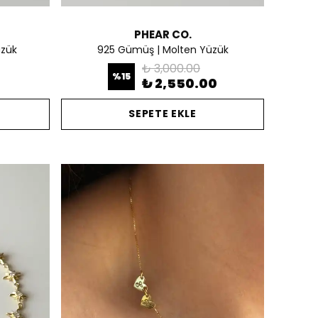
PHEAR CO.
zük
925 Gümüş | Molten Yüzük
₺ 3,000.00
%
15
0
₺ 2,550.00
SEPETE EKLE