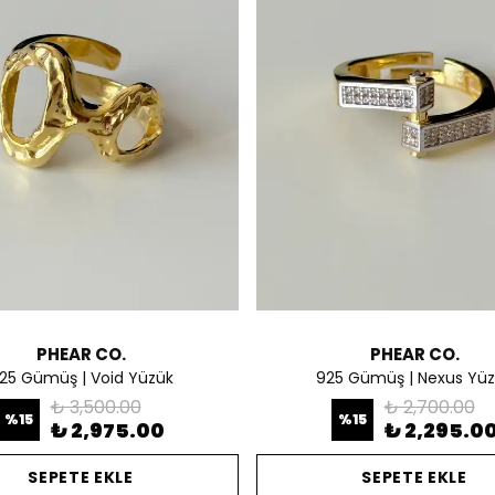
PHEAR CO.
PHEAR CO.
25 Gümüş | Void Yüzük
925 Gümüş | Nexus Yü
₺ 3,500.00
₺ 2,700.00
%
15
%
15
₺ 2,975.00
₺ 2,295.0
SEPETE EKLE
SEPETE EKLE