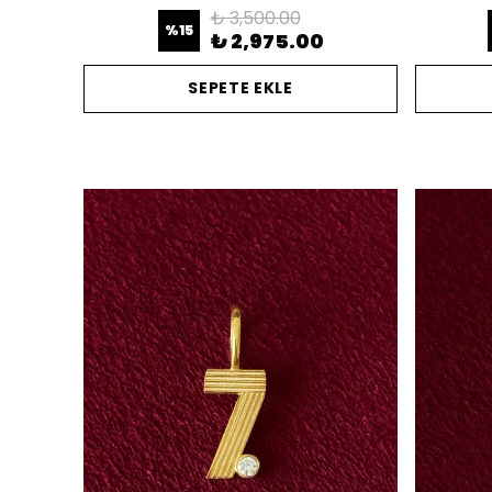
₺ 3,500.00
%
15
₺ 2,975.00
SEPETE EKLE