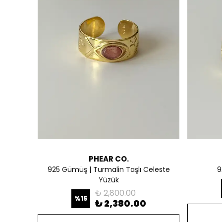
PHEAR CO.
925 Gümüş | Turmalin Taşlı Celeste
9
Yüzük
₺ 2,800.00
%
15
₺ 2,380.00