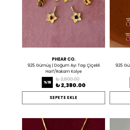
PHEAR CO.
925 Gümüş | Doğum Ayı Taşı Çiçekli
925 Gü
Harf/Rakam Kolye
₺ 2,800.00
%
15
₺ 2,380.00
SEPETE EKLE