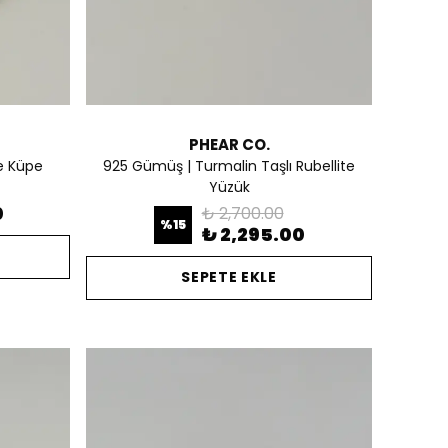
PHEAR CO.
e Küpe
925 Gümüş | Turmalin Taşlı Rubellite
Yüzük
0
₺ 2,700.00
%
15
₺ 2,295.00
SEPETE EKLE