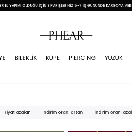
R EL YAPIMI OLDUĞU İÇİN SİPARİŞLERİNİZ 5-7 İŞ GÜNÜNDE KARGOYA VER
YE
BİLEKLİK
KÜPE
PIERCING
YÜZÜK
Fiyat azalan
İndirim oranı artan
İndirim oranı aza