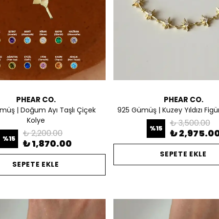
PHEAR CO.
PHEAR CO.
müş | Doğum Ayı Taşlı Çiçek
925 Gümüş | Kuzey Yıldızı Figürl
Kolye
₺ 3,500.00
%
15
₺ 2,975.0
₺ 2,200.00
%
15
₺ 1,870.00
SEPETE EKLE
SEPETE EKLE