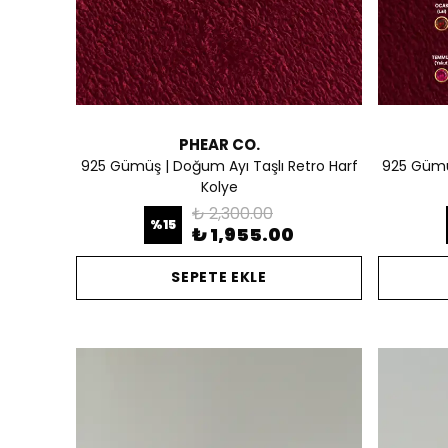
PHEAR CO.
925 Gümüş | Doğum Ayı Taşlı Retro Harf
925 Gümüş 
Kolye
₺ 2,300.00
%
15
₺ 1,955.00
SEPETE EKLE