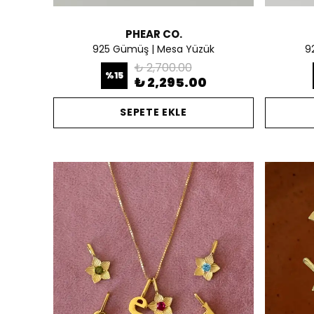
PHEAR CO.
925 Gümüş | Mesa Yüzük
9
₺ 2,700.00
%
15
₺ 2,295.00
SEPETE EKLE