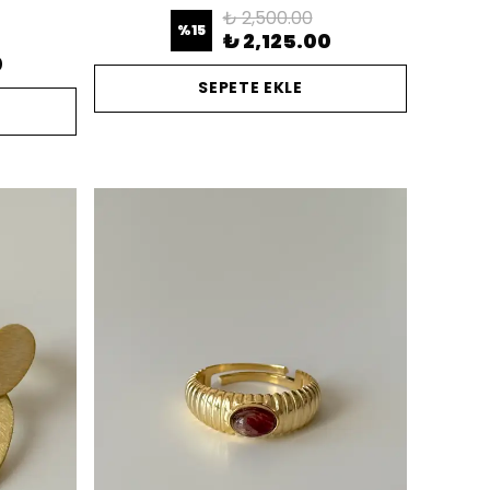
₺ 2,500.00
%
15
₺ 2,125.00
0
SEPETE EKLE