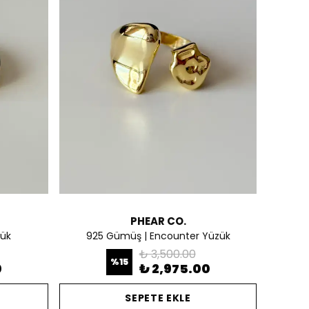
PHEAR CO.
zük
925 Gümüş | Encounter Yüzük
₺ 3,500.00
%
15
0
₺ 2,975.00
SEPETE EKLE