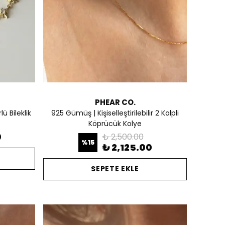
PHEAR CO.
ü Bileklik
925 Gümüş | Kişiselleştirilebilir 2 Kalpli
Köprücük Kolye
0
₺ 2,500.00
%
15
₺ 2,125.00
SEPETE EKLE