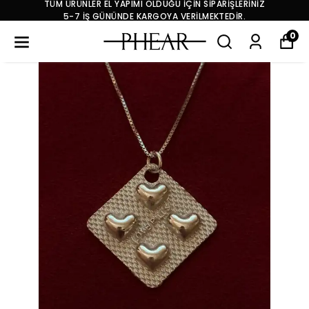
TÜM ÜRÜNLER EL YAPIMI OLDUĞU İÇİN SİPARİŞLERİNİZ
5-7 İŞ GÜNÜNDE KARGOYA VERİLMEKTEDİR.
0