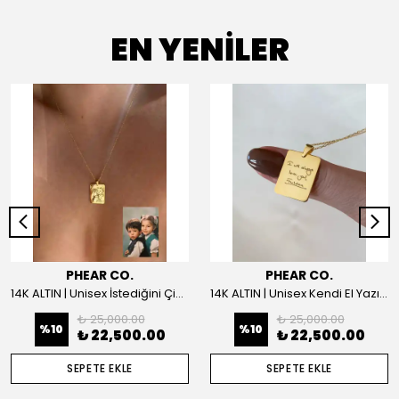
EN YENİLER
PHEAR CO.
PHEAR CO.
14K ALTIN | Unisex İstediğini Çizdir Kolye
14K ALTIN | Unisex Kendi El Yazın ile İstediğini Yazdır Plaka Kolye
₺ 25,000.00
₺ 25,000.00
%
10
%
10
₺ 22,500.00
₺ 22,500.00
SEPETE EKLE
SEPETE EKLE