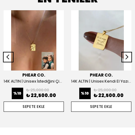
PHEAR CO.
PHEAR CO.
14K ALTIN | Unisex İstediğini Çizdir Kolye
14K ALTIN | Unisex Kendi El Yazın ile İstediğini Yazdır Plaka Kolye
₺ 25,000.00
₺ 25,000.00
%
10
%
10
₺ 22,500.00
₺ 22,500.00
SEPETE EKLE
SEPETE EKLE