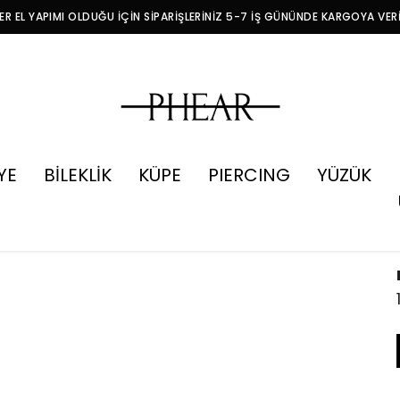
R EL YAPIMI OLDUĞU İÇİN SİPARİŞLERİNİZ 5-7 İŞ GÜNÜNDE KARGOYA VER
YE
BİLEKLİK
KÜPE
PIERCING
YÜZÜK