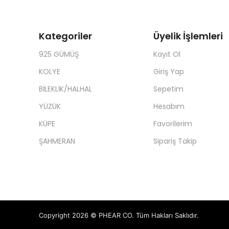
Kategoriler
Üyelik İşlemleri
925 GÜMÜŞ
Kayıt Ol
KOLYE
Giriş Yap
BİLEKLİK/HALHAL
Sepetim
YÜZÜK
Hesabım
KÜPE
Favorilerim
ŞAHMERAN
Sipariş Takip
Copyright 2026 © PHEAR CO. Tüm Hakları Saklıdır.