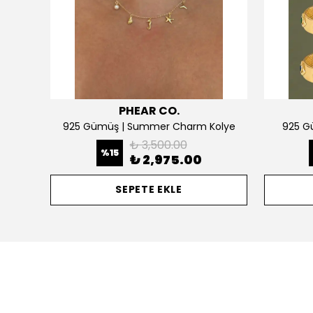
PHEAR CO.
925 Gümüş | Kişiselleştirilebilir 2 Kalpli Köprücük Kolye
925 Gümüş | Summer Charm Kolye
925 Gü
₺ 3,500.00
%
15
₺ 2,975.00
SEPETE EKLE