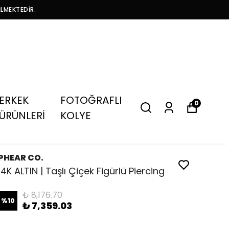
İLMEKTEDİR.
ERKEK
FOTOĞRAFLI
0
ÜRÜNLERİ
KOLYE
PHEAR CO.
14K ALTIN | Taşlı Çiçek Figürlü Piercing
₺ 8,176.70
%
10
₺ 7,359.03