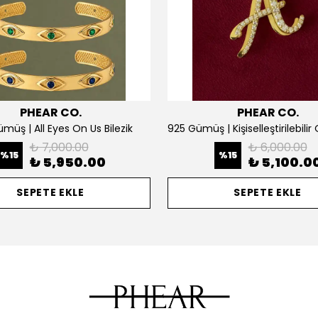
PHEAR CO.
PHEAR CO.
müş | All Eyes On Us Bilezik
₺ 7,000.00
₺ 6,000.00
%
15
%
15
₺ 5,950.00
₺ 5,100.0
SEPETE EKLE
SEPETE EKLE