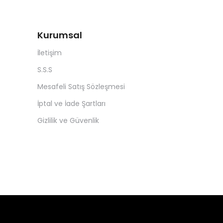
Kurumsal
İletişim
S.S.S
Mesafeli Satış Sözleşmesi
İptal ve İade Şartları
Gizlilik ve Güvenlik