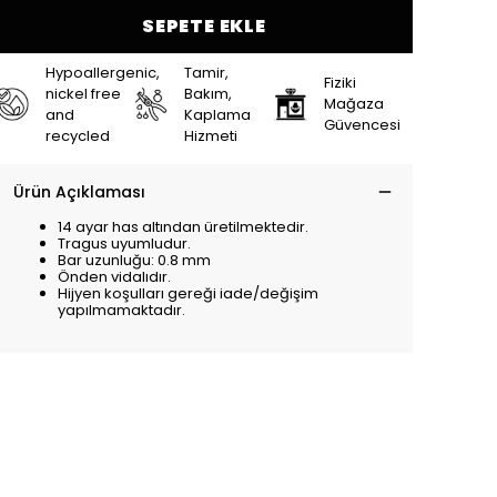
SEPETE EKLE
Hypoallergenic,
Tamir,
Fiziki
nickel free
Bakım,
Mağaza
and
Kaplama
Güvencesi
recycled
Hizmeti
Ürün Açıklaması
14 ayar has altından üretilmektedir.
Tragus uyumludur.
Bar uzunluğu: 0.8 mm
Önden vidalıdır.
Hijyen koşulları gereği iade/değişim
yapılmamaktadır.