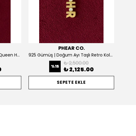
PHEAR CO.
925 Gümüş | Kişiselleştirilebilir Queen Harf Kolye
925 Gümüş | Doğum Ayı Taşlı Retro Kolye
₺ 2,500.00
%
15
0
₺ 2,125.00
SEPETE EKLE