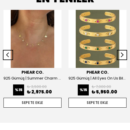
PHEAR CO.
PHEAR CO.
925 Gümüş | Summer Charm Kolye
925 Gümüş | All Eyes On Us Bilezik
₺ 3,500.00
₺ 7,000.00
%
15
%
15
₺ 2,975.00
₺ 5,950.00
SEPETE EKLE
SEPETE EKLE