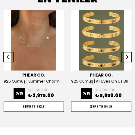
PHEAR CO.
PHEAR CO.
925 Gümüş | Summer Charm Kolye
925 Gümüş | All Eyes On Us Bilezik
₺ 3,500.00
₺ 7,000.00
%
15
%
15
₺ 2,975.00
₺ 5,950.00
SEPETE EKLE
SEPETE EKLE