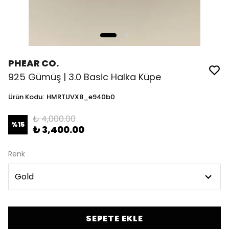
PHEAR CO.
925 Gümüş | 3.0 Basic Halka Küpe
Ürün Kodu
:
HMRTUVX8_e940b0
₺ 4,000.00
%
15
₺ 3,400.00
Renk
SEPETE EKLE