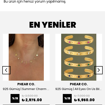
Bu ürün için henüz yorum yapılmamış.
EN YENİLER
PHEAR CO.
PHEAR CO.
925 Gümüş | Summer Charm Kolye
925 Gümüş | All Eyes On Us Bilezik
₺ 3,500.00
₺ 7,000.00
%
15
%
15
₺ 2,975.00
₺ 5,950.00