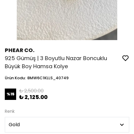
PHEAR CO.
925 Gümüş | 3 Boyutlu Nazar Boncuklu
Büyük Boy Hamsa Kolye
Ürün Kodu
:
8MW6C1KLLS_40749
₺ 2,500.00
%
15
₺ 2,125.00
Renk