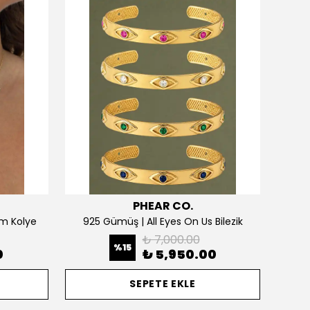
PHEAR CO.
m Kolye
925 Gümüş | All Eyes On Us Bilezik
₺ 7,000.00
%
15
0
₺ 5,950.00
SEPETE EKLE