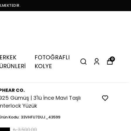
İLMEKTEDİR.
ERKEK
FOTOĞRAFLI
0
ÜRÜNLERİ
KOLYE
PHEAR CO.
925 Gümüş | 3'lü İnce Mavi Taşlı
Interlock Yüzük
Ürün Kodu
:
33VHFU7DUJ_43599
₺ 3,500.00