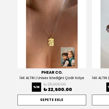
PHEAR CO.
925 Gümüş | Doğum Ayı Taşlı Çiçek Kolye
14K ALTIN | Unisex İstediğini Çizdir Kolye
₺ 25,000.00
%
10
₺ 22,500.00
SEPETE EKLE