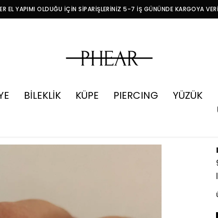
R EL YAPIMI OLDUĞU İÇİN SİPARİŞLERİNİZ 5-7 İŞ GÜNÜNDE KARGOYA VER
YE
BİLEKLİK
KÜPE
PIERCING
YÜZÜK