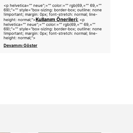
<p helvetica="" neue";="" color:="" rgb(69,="" 69,=""
69);"="" style="box-sizing: border-box; outline: none
!important; margin: 0px; font-stretch: normal; line-
Kullanım Önerileri:
height: normal;">
<p
helvetica="" neue";="" color:="" rgb(69,="" 69,=""
69);"="" style="box-sizing: border-box; outline: none
!important; margin: 0px; font-stretch: normal; line-
height: normal;">
Devamını Göster