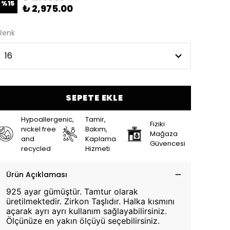
%
15
₺ 2,975.00
Renk
SEPETE EKLE
Hypoallergenic,
Tamir,
Fiziki
nickel free
Bakım,
Mağaza
and
Kaplama
Güvencesi
recycled
Hizmeti
Ürün Açıklaması
925 ayar gümüştür. Tamtur olarak
üretilmektedir. Zirkon Taşlıdır. Halka kısmını
açarak ayrı ayrı kullanım sağlayabilirsiniz.
Ölçünüze en yakın ölçüyü seçebilirsiniz.