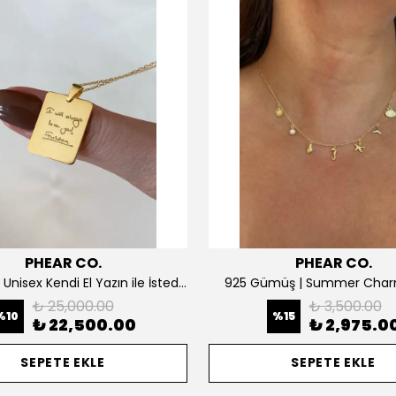
PHEAR CO.
PHEAR CO.
14K ALTIN | Unisex Kendi El Yazın ile İstediğini Yazdır Plaka Kolye
925 Gümüş | Summer Char
₺ 25,000.00
₺ 3,500.00
%
10
%
15
₺ 22,500.00
₺ 2,975.0
SEPETE EKLE
SEPETE EKLE