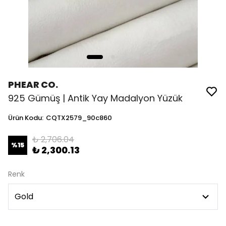
PHEAR CO.
925 Gümüş | Antik Yay Madalyon Yüzük
Ürün Kodu
:
CQTX2579_90c860
₺ 2,706.04
%
15
₺ 2,300.13
Renk