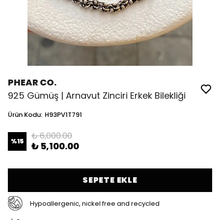
PHEAR CO.
925 Gümüş | Arnavut Zinciri Erkek Bilekliği
Ürün Kodu
:
H93PV1T791
₺ 6,000.00
%
15
₺ 5,100.00
SEPETE EKLE
Hypoallergenic, nickel free and recycled