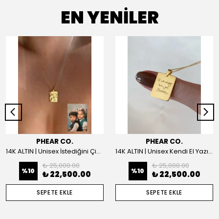
EN YENİLER
PHEAR CO.
PHEAR CO.
14K ALTIN | Unisex İstediğini Çizdir Kolye
14K ALTIN | Unisex Kendi El Yazın ile İstediğini Yazdır Plaka Kolye
₺ 25,000.00
₺ 25,000.00
%
10
%
10
₺ 22,500.00
₺ 22,500.00
SEPETE EKLE
SEPETE EKLE