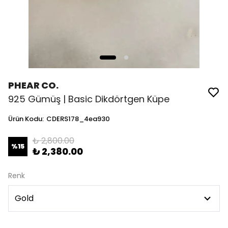
PHEAR CO.
925 Gümüş | Basic Dikdörtgen Küpe
Ürün Kodu
:
CDERS178_4ea930
₺ 2,800.00
%
15
₺ 2,380.00
Renk