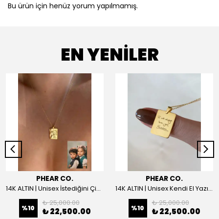
Bu ürün için henüz yorum yapılmamış.
EN YENİLER
PHEAR CO.
PHEAR CO.
14K ALTIN | Unisex İstediğini Çizdir Kolye
14K ALTIN | Unisex Kendi El Yazın ile İstediğini Yazdır Plaka Kolye
₺ 25,000.00
₺ 25,000.00
%
10
%
10
₺ 22,500.00
₺ 22,500.00