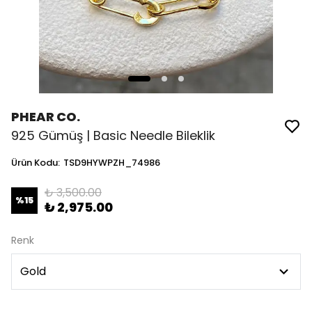
PHEAR CO.
925 Gümüş | Basic Needle Bileklik
Ürün Kodu
:
TSD9HYWPZH_74986
₺ 3,500.00
%
15
₺ 2,975.00
Renk