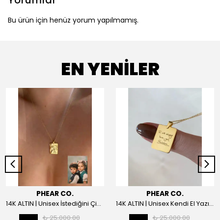
Yorumlar
Bu ürün için henüz yorum yapılmamış.
EN YENİLER
PHEAR CO.
PHEAR CO.
14K ALTIN | Unisex İstediğini Çizdir Kolye
14K ALTIN | Unisex Kendi El Yazın ile İstediğini Yazdır Plaka Kolye
₺ 25,000.00
₺ 25,000.00