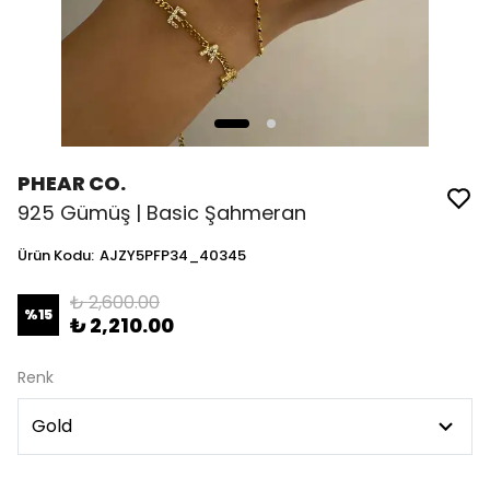
PHEAR CO.
925 Gümüş | Basic Şahmeran
Ürün Kodu
:
AJZY5PFP34_40345
₺ 2,600.00
%
15
₺ 2,210.00
Renk