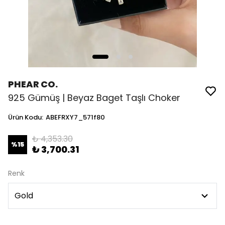
PHEAR CO.
925 Gümüş | Beyaz Baget Taşlı Choker
Ürün Kodu
:
ABEFRXY7_571f80
₺ 4,353.30
%
15
₺ 3,700.31
Renk