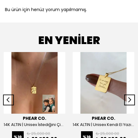
Bu ürün için henüz yorum yapılmamış.
EN YENİLER
PHEAR CO.
PHEAR CO.
14K ALTIN | Unisex İstediğini Çizdir Kolye
14K ALTIN | Unisex Kendi El Yazın ile İstediğini Yazdır Plaka Kolye
₺ 25,000.00
₺ 25,000.00
%
10
%
10