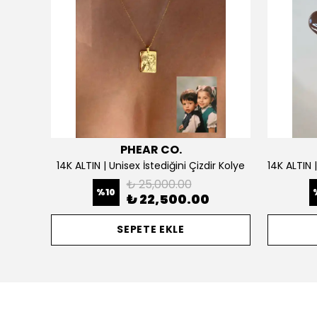
PHEAR CO.
925 Gümüş | Doğum Ayı Taşlı Çiçek Kolye
14K ALTIN | Unisex İstediğini Çizdir Kolye
₺ 25,000.00
%
10
₺ 22,500.00
SEPETE EKLE