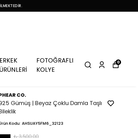
İLMEKTEDİR.
ERKEK
FOTOĞRAFLI
0
ÜRÜNLERİ
KOLYE
PHEAR CO.
925 Gümüş | Beyaz Çoklu Damla Taşlı
Bileklik
Ürün Kodu
:
AHSUAY5FM6_32123
₺ 3,500.00