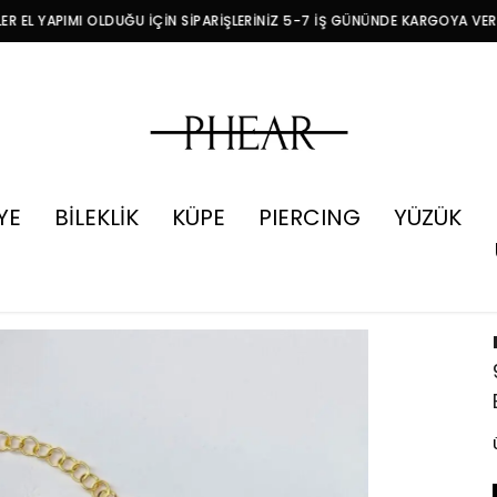
R EL YAPIMI OLDUĞU İÇİN SİPARİŞLERİNİZ 5-7 İŞ GÜNÜNDE KARGOYA VER
YE
BİLEKLİK
KÜPE
PIERCING
YÜZÜK