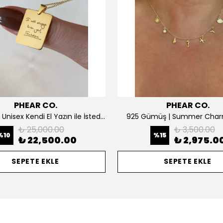
PHEAR CO.
PHEAR CO.
14K ALTIN | Unisex Kendi El Yazın ile İstediğini Yazdır Plaka Kolye
925 Gümüş | Summer Char
₺ 25,000.00
₺ 3,500.00
%
10
%
15
₺ 22,500.00
₺ 2,975.0
SEPETE EKLE
SEPETE EKLE