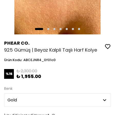
PHEAR CO.
925 Gümüş | Beyaz Kalpli Taşlı Harf Kolye
Ürün Kodu
:
ABCEJNR4_0f01c0
₺ 2,300.00
%
15
₺ 1,955.00
Renk