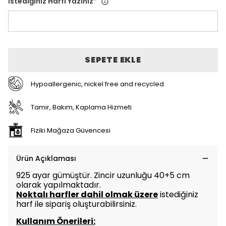
İstediğiniz Harfi Yazınız
*
SEPETE EKLE
Hypoallergenic, nickel free and recycled
Tamir, Bakım, Kaplama Hizmeti
Fiziki Mağaza Güvencesi
Ürün Açıklaması
925 ayar gümüştür. Zincir uzunluğu 40+5 cm
olarak yapılmaktadır.
Noktalı harfler dahil olmak üzere
istediğiniz
harf ile sipariş oluşturabilirsiniz.
Kullanım Önerileri: