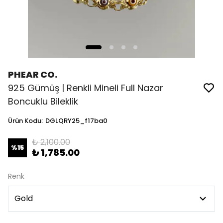
PHEAR CO.
925 Gümüş | Renkli Mineli Full Nazar
Boncuklu Bileklik
Ürün Kodu
:
DGLQRY25_f17ba0
₺ 2,100.00
%
15
₺ 1,785.00
Renk