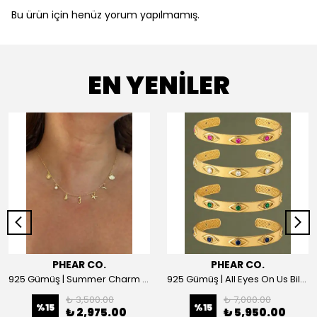
Bu ürün için henüz yorum yapılmamış.
EN YENİLER
PHEAR CO.
PHEAR CO.
925 Gümüş | Summer Charm Kolye
925 Gümüş | All Eyes On Us Bilezik
₺ 3,500.00
₺ 7,000.00
%
15
%
15
₺ 2,975.00
₺ 5,950.00