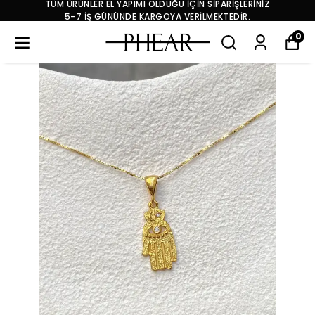
TÜM ÜRÜNLER EL YAPIMI OLDUĞU İÇİN SİPARİŞLERİNİZ
5-7 İŞ GÜNÜNDE KARGOYA VERİLMEKTEDİR.
0