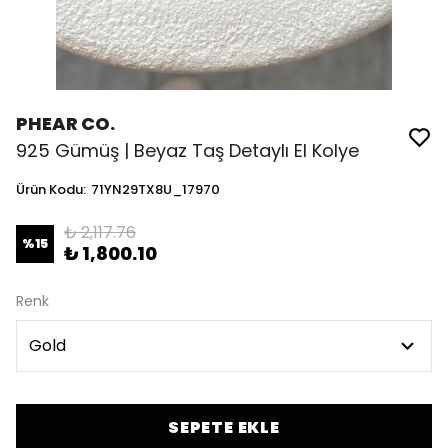
PHEAR CO.
925 Gümüş | Beyaz Taş Detaylı El Kolye
Ürün Kodu
:
71YN29TX8U_17970
₺ 2,117.76
%
15
₺ 1,800.10
Renk
SEPETE EKLE