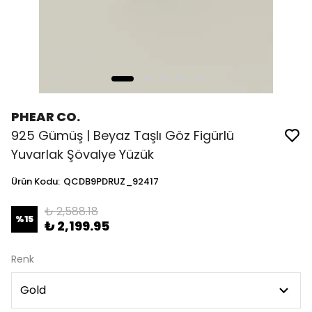
PHEAR CO.
925 Gümüş | Beyaz Taşlı Göz Figürlü
Yuvarlak Şövalye Yüzük
Ürün Kodu
:
QCDB9PDRUZ_92417
₺ 2,588.18
%
15
₺ 2,199.95
Renk