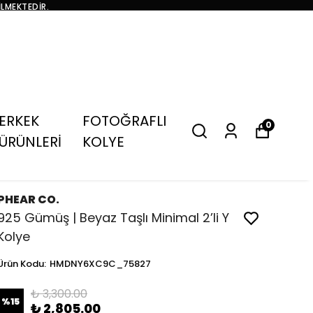
İLMEKTEDİR.
ERKEK
FOTOĞRAFLI
0
ÜRÜNLERİ
KOLYE
PHEAR CO.
925 Gümüş | Beyaz Taşlı Minimal 2’li Y
Kolye
Ürün Kodu
:
HMDNY6XC9C_75827
₺ 3,300.00
%
15
₺ 2,805.00