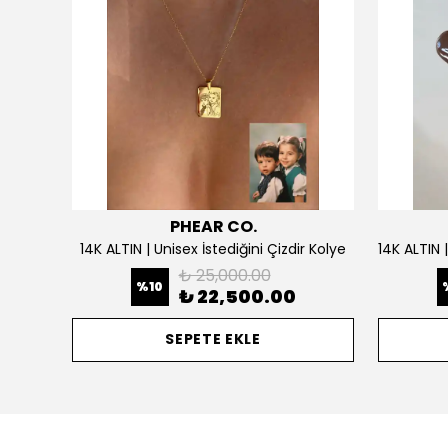
PHEAR CO.
925 Gümüş | Doğum Ayı Taşlı Çiçek Kolye
14K ALTIN | Unisex İstediğini Çizdir Kolye
₺ 25,000.00
%
10
₺ 22,500.00
SEPETE EKLE