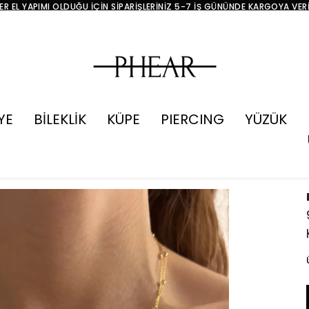
R EL YAPIMI OLDUĞU İÇİN SİPARİŞLERİNİZ 5-7 İŞ GÜNÜNDE KARGOYA VER
YE
BİLEKLİK
KÜPE
PIERCING
YÜZÜK