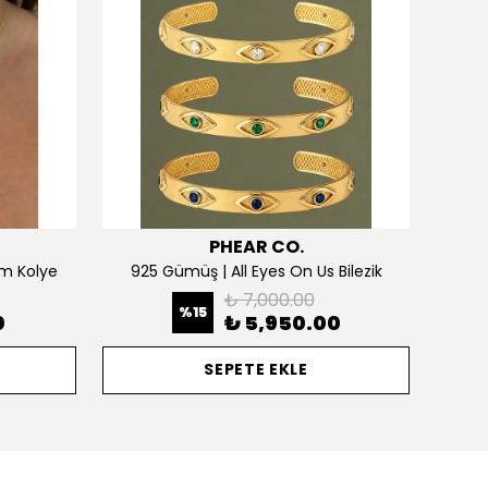
PHEAR CO.
m Kolye
925 Gümüş | All Eyes On Us Bilezik
₺ 7,000.00
%
15
0
₺ 5,950.00
SEPETE EKLE