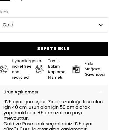
Renk
SEPETE EKLE
Hypoallergenic,
Tamir,
Fiziki
nickel free
Bakım,
Mağaza
and
Kaplama
Güvencesi
recycled
Hizmeti
Ürün Açıklaması
925 ayar gümüştür. Zincir uzunluğu kısa olan
için 40 cm, uzun olan için 50 cm olarak
yapılmaktadır. +5 cm uzatma payı
mevcuttur.
Gold ve Rose renk seçimleriniz 925 ayar