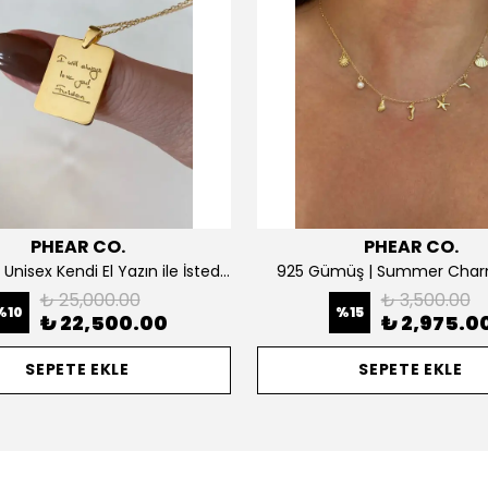
PHEAR CO.
PHEAR CO.
14K ALTIN | Unisex Kendi El Yazın ile İstediğini Yazdır Plaka Kolye
925 Gümüş | Summer Char
₺ 25,000.00
₺ 3,500.00
%
10
%
15
₺ 22,500.00
₺ 2,975.0
SEPETE EKLE
SEPETE EKLE