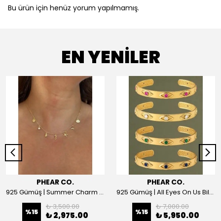
Bu ürün için henüz yorum yapılmamış.
EN YENİLER
PHEAR CO.
PHEAR CO.
925 Gümüş | Summer Charm Kolye
925 Gümüş | All Eyes On Us Bilezik
₺ 3,500.00
₺ 7,000.00
%
15
%
15
₺ 2,975.00
₺ 5,950.00