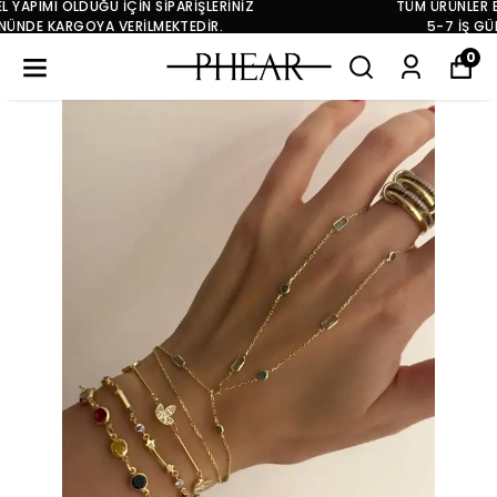
TÜM ÜRÜNLER EL YAPIMI OLDUĞU İÇİN SİPARİŞLERİNİZ
5-7 İŞ GÜNÜNDE KARGOYA VERİLMEKTEDİR.
0