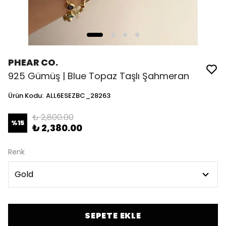
PHEAR CO.
925 Gümüş | Blue Topaz Taşlı Şahmeran
Ürün Kodu
:
ALL6ESEZBC_28263
₺ 2,800.00
%
15
₺ 2,380.00
Renk
SEPETE EKLE