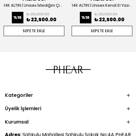
14K ALTIN | Unisex İstediğini Çizdir Kolye
14K ALTIN | Unisex Kendi El Yazın ile İstediğini Yazdır Plaka Kolye
₺ 25,000.00
₺ 25,000.00
%
10
%
10
₺ 22,500.00
₺ 22,500.00
SEPETE EKLE
SEPETE EKLE
Kategoriler
Üyelik İşlemleri
Kurumsal
Adres:
Şahkulu Mahallesi Şahkulu Sokak No:4A PHEAR