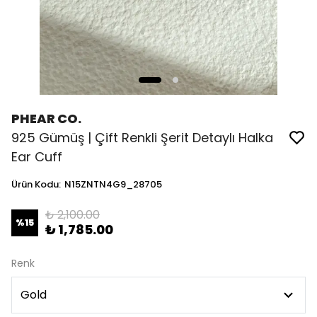
PHEAR CO.
925 Gümüş | Çift Renkli Şerit Detaylı Halka
Ear Cuff
Ürün Kodu
:
N15ZNTN4G9_28705
₺ 2,100.00
%
15
₺ 1,785.00
Renk