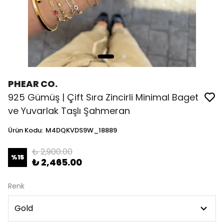
PHEAR CO.
925 Gümüş | Çift Sıra Zincirli Minimal Baget
ve Yuvarlak Taşlı Şahmeran
Ürün Kodu
:
M4DQKVDS9W_18889
₺ 2,900.00
%
15
₺ 2,465.00
Renk