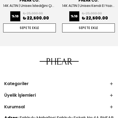
PHEAR CO.
PHEAR CO.
14K ALTIN | Unisex İstediğini Çizdir Kolye
14K ALTIN | Unisex Kendi El Yazın ile İstediğini Yazdır Plaka Kolye
₺ 25,000.00
₺ 25,000.00
%
10
%
10
₺ 22,500.00
₺ 22,500.00
SEPETE EKLE
SEPETE EKLE
Kategoriler
Üyelik İşlemleri
Kurumsal
Adres:
Şahkulu Mahallesi Şahkulu Sokak No:4A PHEAR