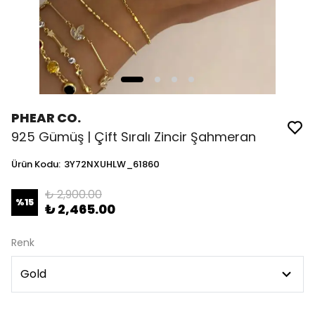
PHEAR CO.
925 Gümüş | Çift Sıralı Zincir Şahmeran
Ürün Kodu
:
3Y72NXUHLW_61860
₺ 2,900.00
%
15
₺ 2,465.00
Renk