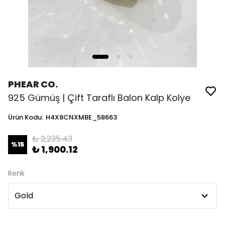
PHEAR CO.
925 Gümüş | Çift Taraflı Balon Kalp Kolye
Ürün Kodu
:
H4X8CNXMBE_58663
₺ 2,235.43
%
15
₺ 1,900.12
Renk