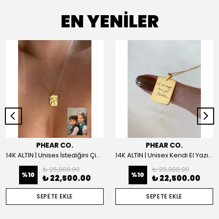
EN YENİLER
PHEAR CO.
PHEAR CO.
14K ALTIN | Unisex İstediğini Çizdir Kolye
14K ALTIN | Unisex Kendi El Yazın ile İstediğini Yazdır Plaka Kolye
₺ 25,000.00
₺ 25,000.00
%
10
%
10
₺ 22,500.00
₺ 22,500.00
SEPETE EKLE
SEPETE EKLE