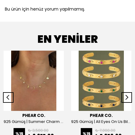
Bu ürün için henüz yorum yapılmamış.
EN YENİLER
PHEAR CO.
PHEAR CO.
925 Gümüş | Summer Charm Kolye
925 Gümüş | All Eyes On Us Bilezik
₺ 3,500.00
₺ 7,000.00
%
15
%
15