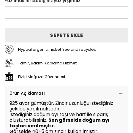
Yazılmasını istediğiniz yazıyı giriniz
*
SEPETE EKLE
Hypoallergenic, nickel free and recycled
Tamir, Bakım, Kaplama Hizmeti
Fiziki Mağaza Güvencesi
Ürün Açıklaması
925 ayar gümüştür. Zincir uzunluğu istediğiniz
şekilde yapılmaktadır.
İstediğiniz doğum ayı taşı ve harf ile sipariş
oluşturabilirsiniz.
Son görselde doğum ayı
taşları verilmiştir.
Görselde 40+5 cm zincir kullanılmıştır.