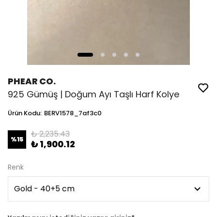
PHEAR CO.
925 Gümüş | Doğum Ayı Taşlı Harf Kolye
Ürün Kodu
:
BERV1578_7af3c0
₺ 2,235.43
%
15
₺ 1,900.12
Renk