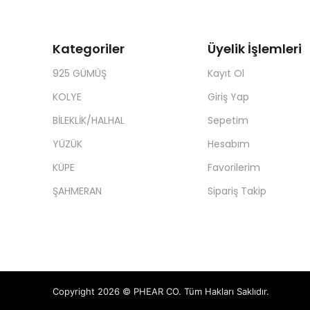
Kategoriler
Üyelik İşlemleri
925 GÜMÜŞ
Kayıt Ol
KOLYE
Giriş Yap
BİLEKLİK/HALHAL
Sepetim
YÜZÜK
Hesabım
KÜPE
Favorilerim
ŞAHMERAN
Sipariş Takip
Copyright 2026 © PHEAR CO. Tüm Hakları Saklıdır.