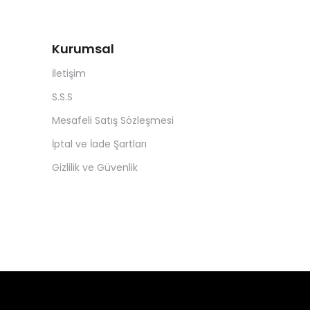
Kurumsal
İletişim
S.S.S
Mesafeli Satış Sözleşmesi
İptal ve İade Şartları
Gizlilik ve Güvenlik