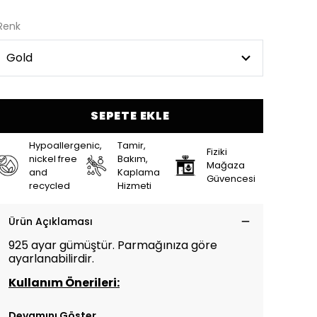
Renk
SEPETE EKLE
Hypoallergenic,
Tamir,
Fiziki
nickel free
Bakım,
Mağaza
and
Kaplama
Güvencesi
recycled
Hizmeti
Ürün Açıklaması
925 ayar gümüştür. Parmağınıza göre
ayarlanabilirdir.
Kullanım Önerileri:
Devamını Göster