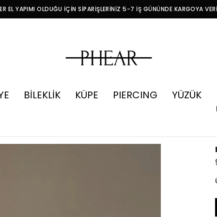
R EL YAPIMI OLDUĞU İÇİN SİPARİŞLERİNİZ 5-7 İŞ GÜNÜNDE KARGOYA VER
YE
BİLEKLİK
KÜPE
PIERCING
YÜZÜK