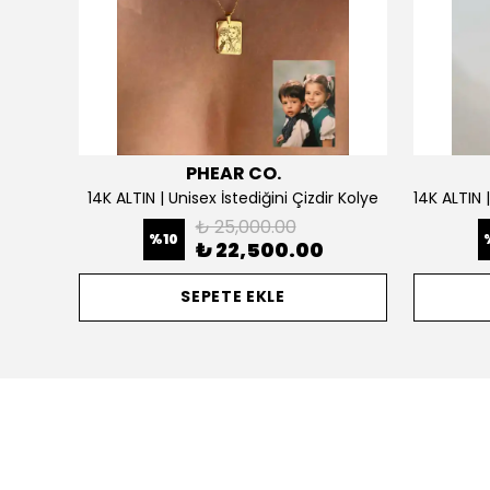
PHEAR CO.
925 Gümüş | Doğum Ayı Taşlı Çiçek Kolye
14K ALTIN | Unisex İstediğini Çizdir Kolye
₺ 25,000.00
%
10
₺ 22,500.00
SEPETE EKLE