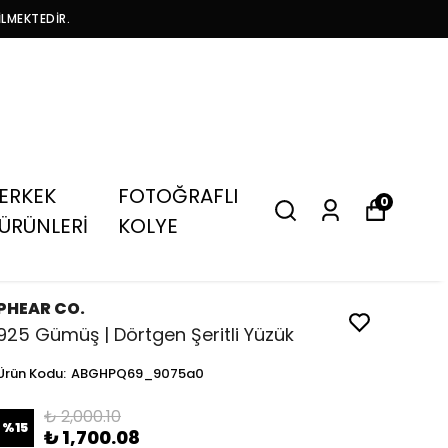
İLMEKTEDİR.
ERKEK
FOTOĞRAFLI
0
ÜRÜNLERİ
KOLYE
PHEAR CO.
925 Gümüş | Dörtgen Şeritli Yüzük
Ürün Kodu
:
ABGHPQ69_9075a0
₺ 2,000.10
%
15
₺ 1,700.08