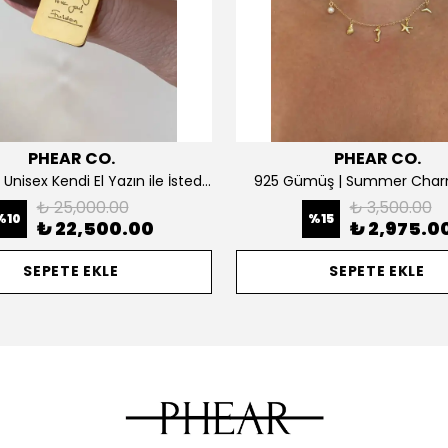
PHEAR CO.
PHEAR CO.
14K ALTIN | Unisex Kendi El Yazın ile İstediğini Yazdır Plaka Kolye
925 Gümüş | Summer Char
₺ 25,000.00
₺ 3,500.00
%
10
%
15
₺ 22,500.00
₺ 2,975.0
SEPETE EKLE
SEPETE EKLE