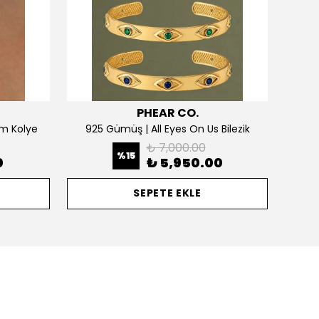
PHEAR CO.
m Kolye
925 Gümüş | All Eyes On Us Bilezik
₺ 7,000.00
%
15
0
₺ 5,950.00
SEPETE EKLE