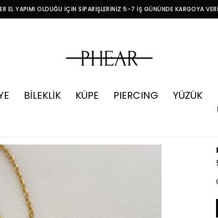
R EL YAPIMI OLDUĞU İÇİN SİPARİŞLERİNİZ 5-7 İŞ GÜNÜNDE KARGOYA VER
YE
BİLEKLİK
KÜPE
PIERCING
YÜZÜK