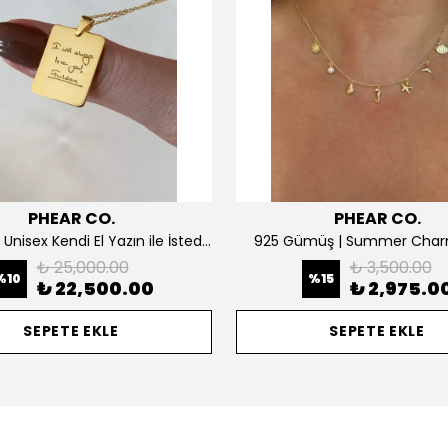
PHEAR CO.
PHEAR CO.
14K ALTIN | Unisex Kendi El Yazın ile İstediğini Yazdır Plaka Kolye
925 Gümüş | Summer Char
₺ 25,000.00
₺ 3,500.00
%
10
%
15
₺ 22,500.00
₺ 2,975.0
SEPETE EKLE
SEPETE EKLE