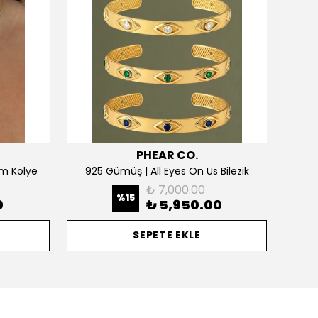
PHEAR CO.
m Kolye
925 Gümüş | All Eyes On Us Bilezik
₺ 7,000.00
%
15
0
₺ 5,950.00
SEPETE EKLE