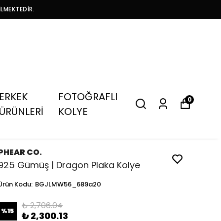
İLMEKTEDİR.
ERKEK
FOTOĞRAFLI
0
ÜRÜNLERİ
KOLYE
PHEAR CO.
925 Gümüş | Dragon Plaka Kolye
Ürün Kodu
:
BGJLMW56_689a20
₺ 2,706.04
%
15
₺ 2,300.13