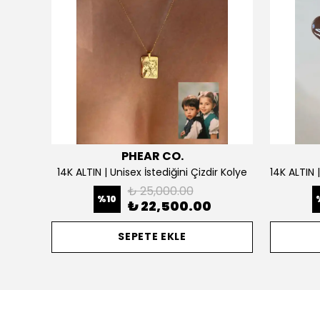
PHEAR CO.
925 Gümüş | Doğum Ayı Taşlı Çiçek Kolye
14K ALTIN | Unisex İstediğini Çizdir Kolye
₺ 25,000.00
%
10
₺ 22,500.00
SEPETE EKLE