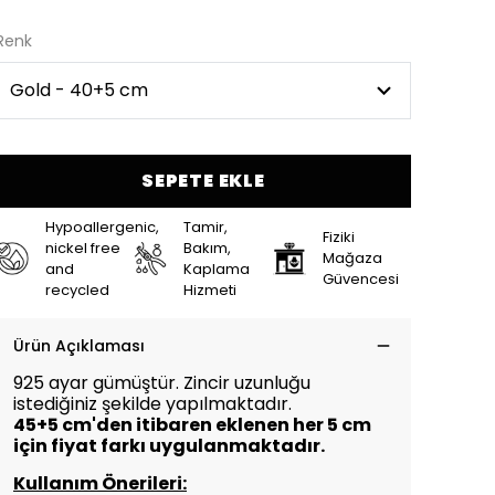
Renk
SEPETE EKLE
Hypoallergenic,
Tamir,
Fiziki
nickel free
Bakım,
Mağaza
and
Kaplama
Güvencesi
recycled
Hizmeti
Ürün Açıklaması
925 ayar gümüştür. Zincir uzunluğu
istediğiniz şekilde yapılmaktadır.
45+5 cm'den itibaren eklenen her 5 cm
için
fiyat farkı uygulanmaktadır.
Kullanım Önerileri: