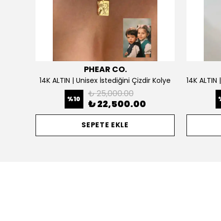
PHEAR CO.
925 Gümüş | Doğum Ayı Taşlı Çiçek Kolye
14K ALTIN | Unisex İstediğini Çizdir Kolye
₺ 25,000.00
%
10
₺ 22,500.00
SEPETE EKLE