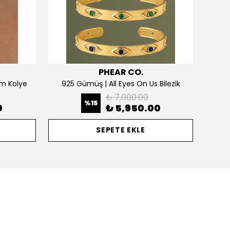
PHEAR CO.
m Kolye
925 Gümüş | All Eyes On Us Bilezik
₺ 7,000.00
%
15
0
₺ 5,950.00
SEPETE EKLE