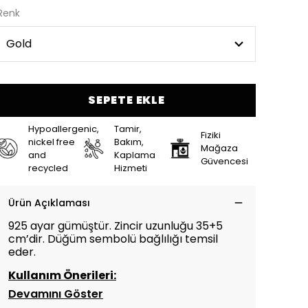
Renk
SEPETE EKLE
Hypoallergenic,
Tamir,
Fiziki
nickel free
Bakım,
Mağaza
and
Kaplama
Güvencesi
recycled
Hizmeti
Ürün Açıklaması
925 ayar gümüştür. Zincir uzunluğu
35+5
cm’dir. Düğüm sembolü bağlılığı temsil
eder.
Kullanım Önerileri:
Devamını Göster