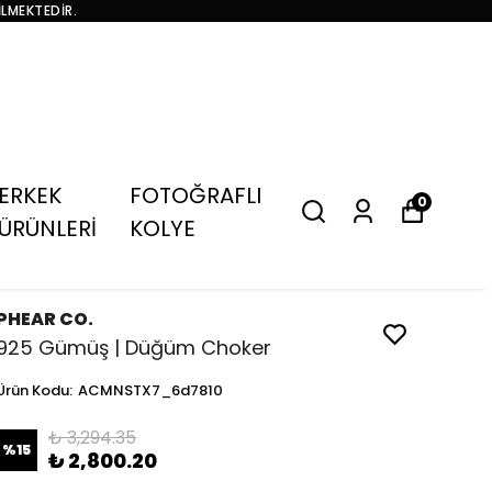
İLMEKTEDİR.
ERKEK
FOTOĞRAFLI
0
ÜRÜNLERİ
KOLYE
PHEAR CO.
925 Gümüş | Düğüm Choker
Ürün Kodu
:
ACMNSTX7_6d7810
₺ 3,294.35
%
15
₺ 2,800.20