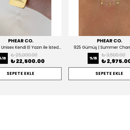
PHEAR CO.
PHEAR CO.
14K ALTIN | Unisex Kendi El Yazın ile İstediğini Yazdır Plaka Kolye
925 Gümüş | Summer Char
₺ 25,000.00
₺ 3,500.00
%
10
%
15
₺ 22,500.00
₺ 2,975.0
SEPETE EKLE
SEPETE EKLE