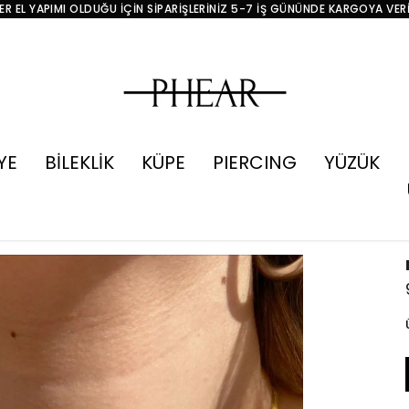
R EL YAPIMI OLDUĞU İÇİN SİPARİŞLERİNİZ 5-7 İŞ GÜNÜNDE KARGOYA VER
YE
BİLEKLİK
KÜPE
PIERCING
YÜZÜK