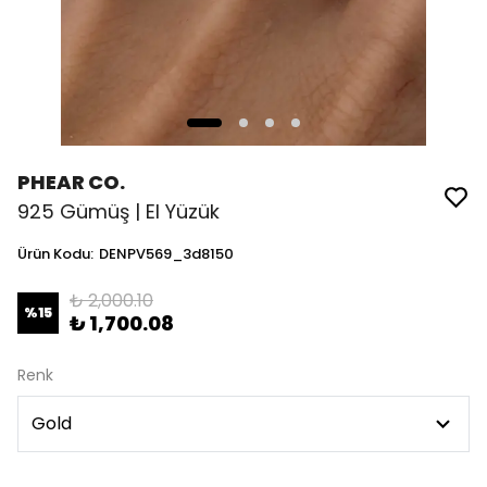
PHEAR CO.
925 Gümüş | El Yüzük
Ürün Kodu
:
DENPV569_3d8150
₺ 2,000.10
%
15
₺ 1,700.08
Renk