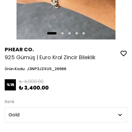
PHEAR CO.
925 Gümüş | Euro Kral Zincir Bileklik
Ürün Kodu
:
J3NP3JZXUS_26966
₺ 4,000.00
%
15
₺ 3,400.00
Renk