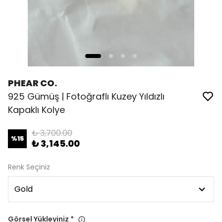
PHEAR CO.
925 Gümüş | Fotoğraflı Kuzey Yıldızlı
Kapaklı Kolye
₺ 3,700.00
%
15
₺ 3,145.00
Renk Seçiniz
Görsel Yükleyiniz
*