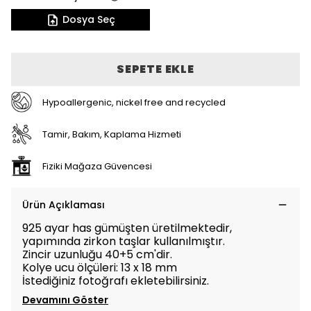
Dosya Seç
SEPETE EKLE
Hypoallergenic, nickel free and recycled
Tamir, Bakım, Kaplama Hizmeti
Fiziki Mağaza Güvencesi
Ürün Açıklaması
925 ayar has gümüşten üretilmektedir,
yapımında zirkon taşlar kullanılmıştır.
Zincir uzunluğu 40+5 cm'dir.
Kolye ucu ölçüleri: 13 x 18 mm
İstediğiniz fotoğrafı ekletebilirsiniz.
Devamını Göster