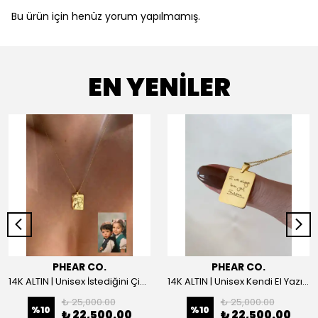
Bu ürün için henüz yorum yapılmamış.
EN YENİLER
PHEAR CO.
PHEAR CO.
14K ALTIN | Unisex İstediğini Çizdir Kolye
14K ALTIN | Unisex Kendi El Yazın ile İstediğini Yazdır Plaka Kolye
₺ 25,000.00
₺ 25,000.00
%
10
%
10
₺ 22,500.00
₺ 22,500.00