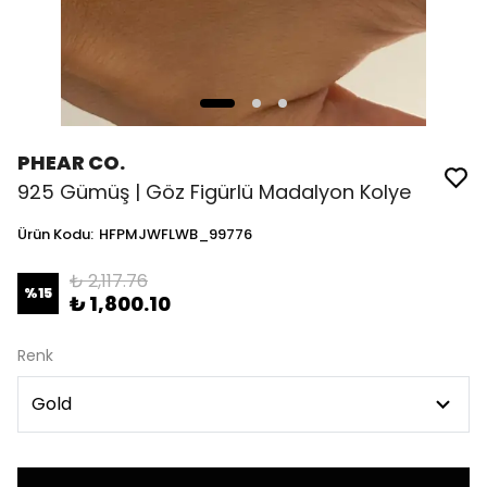
PHEAR CO.
925 Gümüş | Göz Figürlü Madalyon Kolye
Ürün Kodu
:
HFPMJWFLWB_99776
₺ 2,117.76
%
15
₺ 1,800.10
Renk