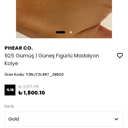
PHEAR CO.
925 Gümüş | Güneş Figürlü Madalyon
Kolye
Ürün Kodu
:
Y3NJTZL4R7_28620
₺ 2,117.76
%
15
₺ 1,800.10
Renk