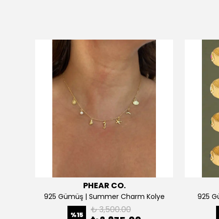
PHEAR CO.
925 Gümüş | Kişiselleştirilebilir 2 Kalpli Köprücük Kolye
925 Gümüş | Summer Charm Kolye
925 Gü
₺ 3,500.00
%
15