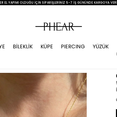
R EL YAPIMI OLDUĞU İÇİN SİPARİŞLERİNİZ 5-7 İŞ GÜNÜNDE KARGOYA VER
YE
BİLEKLİK
KÜPE
PIERCING
YÜZÜK