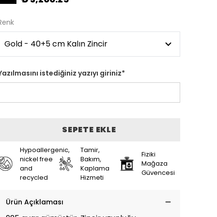
Renk
Yazılmasını istediğiniz yazıyı giriniz
*
SEPETE EKLE
Hypoallergenic,
Tamir,
Fiziki
nickel free
Bakım,
Mağaza
and
Kaplama
Güvencesi
recycled
Hizmeti
Ürün Açıklaması