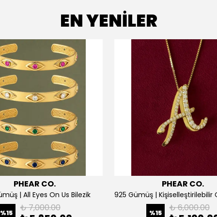
EN YENİLER
PHEAR CO.
PHEAR CO.
müş | All Eyes On Us Bilezik
₺ 7,000.00
₺ 6,000.00
%
15
%
15