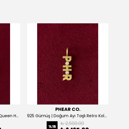
PHEAR CO.
925 Gümüş | Kişiselleştirilebilir Queen Harf Kolye
925 Gümüş | Doğum Ayı Taşlı Retro Kolye
₺ 2,500.00
%
15