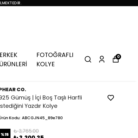
İLMEKTEDİR.
ERKEK
FOTOĞRAFLI
0
ÜRÜNLERİ
KOLYE
PHEAR CO.
925 Gümüş | İçi Boş Taşlı Harfli
İstediğini Yazdır Kolye
Ürün Kodu
:
ABCGJN45_89e780
₺ 3,765.00
%
15
₺ 3,200.25