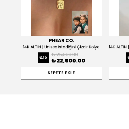
PHEAR CO.
925 Gümüş | Doğum Ayı Taşlı Çiçek Kolye
14K ALTIN | Unisex İstediğini Çizdir Kolye
₺ 25,000.00
%
10
₺ 22,500.00
SEPETE EKLE