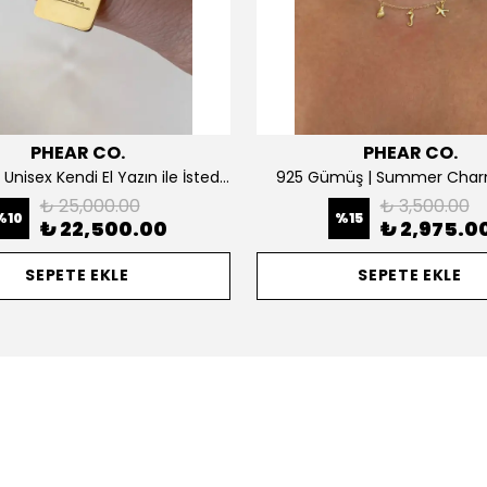
PHEAR CO.
PHEAR CO.
14K ALTIN | Unisex Kendi El Yazın ile İstediğini Yazdır Plaka Kolye
925 Gümüş | Summer Char
₺ 25,000.00
₺ 3,500.00
%
10
%
15
₺ 22,500.00
₺ 2,975.0
SEPETE EKLE
SEPETE EKLE