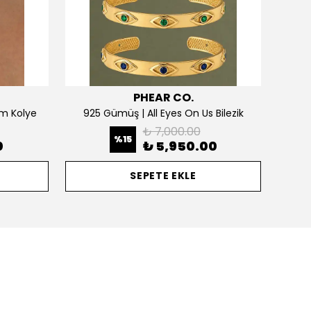
PHEAR CO.
m Kolye
925 Gümüş | All Eyes On Us Bilezik
₺ 7,000.00
%
15
0
₺ 5,950.00
SEPETE EKLE