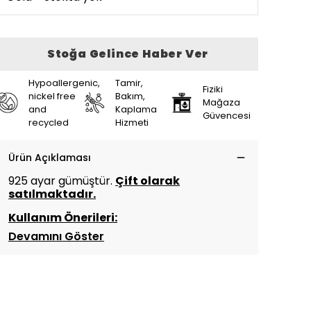
Stoğa Gelince Haber Ver
Hypoallergenic,
Tamir,
Fiziki
nickel free
Bakım,
Mağaza
and
Kaplama
Güvencesi
recycled
Hizmeti
Ürün Açıklaması
925 ayar gümüştür.
Çift olarak
satılmaktadır.
Kullanım Önerileri:
Devamını Göster