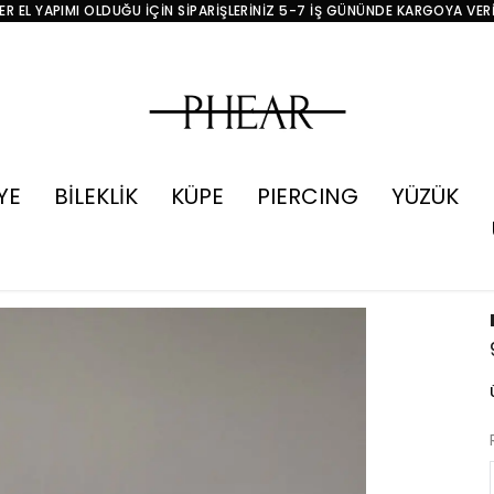
R EL YAPIMI OLDUĞU İÇİN SİPARİŞLERİNİZ 5-7 İŞ GÜNÜNDE KARGOYA VER
YE
BİLEKLİK
KÜPE
PIERCING
YÜZÜK