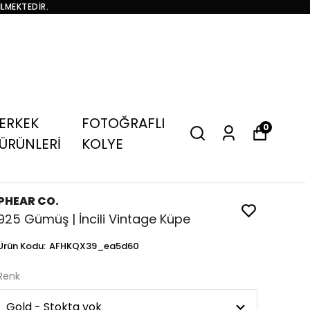
İLMEKTEDİR.
ERKEK
FOTOĞRAFLI
0
ÜRÜNLERİ
KOLYE
PHEAR CO.
925 Gümüş | İncili Vintage Küpe
Ürün Kodu
:
AFHKQX39_ea5d60
Renk